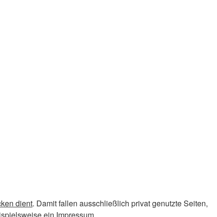
cken dient
. Damit fallen ausschließlich privat genutzte Seiten,
eispielsweise ein Impressum.