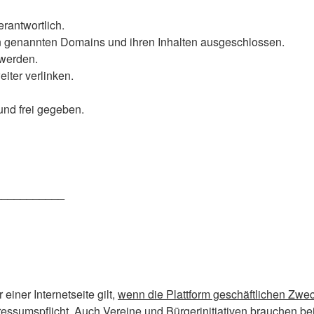
erantwortlich.
en genannten Domains und ihren Inhalten ausgeschlossen.
 werden.
eiter verlinken.
und frei gegeben.
___________
einer Internetseite gilt,
wenn die Plattform geschäftlichen Zwe
mpressumspflicht. Auch Vereine und Bürgerinitiativen brauchen b