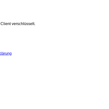
lient verschlüsselt.
klärung