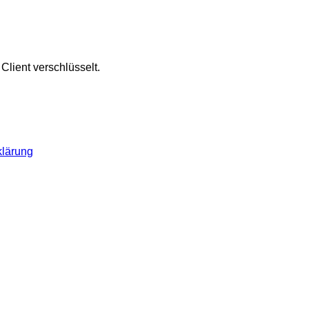
lient verschlüsselt.
klärung