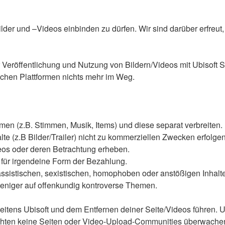
lder und –Videos einbinden zu dürfen. Wir sind darüber erfreut,
 Veröffentlichung und Nutzung von Bildern/Videos mit Ubisoft Sp
lichen Plattformen nichts mehr im Weg.
men (z.B. Stimmen, Musik, Items) und diese separat verbreiten.
lte (z.B Bilder/Trailer) nicht zu kommerziellen Zwecken erfolgen
deos oder deren Betrachtung erheben.
n für irgendeine Form der Bezahlung.
ssistischen, sexistischen, homophoben oder anstößigen Inhalte t
 weniger auf offenkundig kontroverse Themen.
seitens Ubisoft und dem Entfernen deiner Seite/Videos führen.
möchten keine Seiten oder Video-Upload-Communities überwache