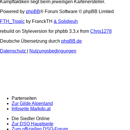
Kampftaktiken liegt beim jeweiligen Kartenersteller.
Powered by
phpBB
® Forum Software © phpBB Limited
FTH_Tropic
by FranckTH
& Solidjeuh
rebuild on Styleversion for phpbb 3.3.x from
Chris1278
Deutsche Übersetzung durch
phpBB.de
Datenschutz
|
Nutzungsbedingungen
Parterseiten
Zur Gilde Alpenland
Infoseite Markdo.at
Die Siedler Online
Zur DSO Hauptseite
Zum offiziellen DSO-Forum