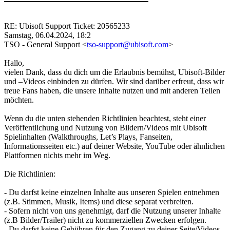
RE: Ubisoft Support Ticket: 20565233
Samstag, 06.04.2024, 18:2
TSO - General Support <
tso-support@ubisoft.com
>
Hallo,
vielen Dank, dass du dich um die Erlaubnis bemühst, Ubisoft-Bilder
und –Videos einbinden zu dürfen. Wir sind darüber erfreut, dass wir
treue Fans haben, die unsere Inhalte nutzen und mit anderen Teilen
möchten.
Wenn du die unten stehenden Richtlinien beachtest, steht einer
Veröffentlichung und Nutzung von Bildern/Videos mit Ubisoft
Spielinhalten (Walkthroughs, Let’s Plays, Fanseiten,
Informationsseiten etc.) auf deiner Website, YouTube oder ähnlichen
Plattformen nichts mehr im Weg.
Die Richtlinien:
- Du darfst keine einzelnen Inhalte aus unseren Spielen entnehmen
(z.B. Stimmen, Musik, Items) und diese separat verbreiten.
- Sofern nicht von uns genehmigt, darf die Nutzung unserer Inhalte
(z.B Bilder/Trailer) nicht zu kommerziellen Zwecken erfolgen.
- Du darfst keine Gebühren für den Zugang zu deiner Seite/Videos