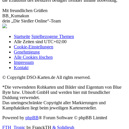
die Erlaubnis des Besitzers besagter fremder Inhalte notwendig.
Mit freundlichen Grüßen
BB_Kumakun
dein „Die Siedler Online“-Team
Startseite
Spielbezogene Themen
Alle Zeiten sind
UTC+02:00
Cookie-Einstellungen
Genehmigung
Alle Cookies löschen
Impressum
Kontakt
© Copyright DSO-Karten.de All rights reserved.
*Die verwendeten Rohkarten und Bilder sind Eigentum von Blue
Byte bzw. Ubisoft GmbH und werden hier mit freundlicher
Duldung verwendet.
Das uneingeschränkte Copyright aller Markierungen und
Kampftaktiken liegt beim jeweiligen Kartenersteller.
Powered by
phpBB
® Forum Software © phpBB Limited
FTH_Tropic
by FranckTH
& Solidjeuh