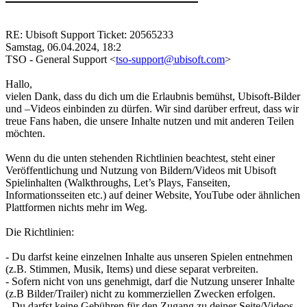
RE: Ubisoft Support Ticket: 20565233
Samstag, 06.04.2024, 18:2
TSO - General Support <
tso-support@ubisoft.com
>
Hallo,
vielen Dank, dass du dich um die Erlaubnis bemühst, Ubisoft-Bilder
und –Videos einbinden zu dürfen. Wir sind darüber erfreut, dass wir
treue Fans haben, die unsere Inhalte nutzen und mit anderen Teilen
möchten.
Wenn du die unten stehenden Richtlinien beachtest, steht einer
Veröffentlichung und Nutzung von Bildern/Videos mit Ubisoft
Spielinhalten (Walkthroughs, Let’s Plays, Fanseiten,
Informationsseiten etc.) auf deiner Website, YouTube oder ähnlichen
Plattformen nichts mehr im Weg.
Die Richtlinien:
- Du darfst keine einzelnen Inhalte aus unseren Spielen entnehmen
(z.B. Stimmen, Musik, Items) und diese separat verbreiten.
- Sofern nicht von uns genehmigt, darf die Nutzung unserer Inhalte
(z.B Bilder/Trailer) nicht zu kommerziellen Zwecken erfolgen.
- Du darfst keine Gebühren für den Zugang zu deiner Seite/Videos