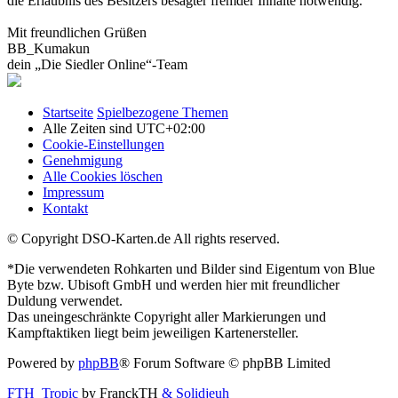
die Erlaubnis des Besitzers besagter fremder Inhalte notwendig.
Mit freundlichen Grüßen
BB_Kumakun
dein „Die Siedler Online“-Team
Startseite
Spielbezogene Themen
Alle Zeiten sind
UTC+02:00
Cookie-Einstellungen
Genehmigung
Alle Cookies löschen
Impressum
Kontakt
© Copyright DSO-Karten.de All rights reserved.
*Die verwendeten Rohkarten und Bilder sind Eigentum von Blue
Byte bzw. Ubisoft GmbH und werden hier mit freundlicher
Duldung verwendet.
Das uneingeschränkte Copyright aller Markierungen und
Kampftaktiken liegt beim jeweiligen Kartenersteller.
Powered by
phpBB
® Forum Software © phpBB Limited
FTH_Tropic
by FranckTH
& Solidjeuh