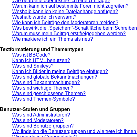
Wie bearbeite oder lösche ich eine Umfrage?
Warum kann ich auf bestimmte Foren nicht zugreifen?
Weshalb kann ich keine Dateianhänge anfügen?
Weshalb wurde ich verwarnt?
Wie kann ich Beiträge den Moderatoren melden?
Was bewirkt die „Speichern“-Schaltfläche beim Schreiben
Warum muss mein Beitrag erst freigegeben werden?
Wie markiere ich ein Thema als neu?
Textformatierung und Thementypen
Was ist BBCode?
Kann ich HTML benutzen?
Was sind Smileys?
Kann ich Bilder in meine Beiträge einfügen?
Was sind globale Bekanntmachungen?
Was sind Bekanntmachungen?
Was sind wichtige Themen?
Was sind geschlossene Themen?
Was sind Themen-Symbole?
Benutzer-Stufen und Gruppen
Was sind Administratoren?
Was sind Moderatoren?
Was sind Benutzergruppen?
Wo finde ich die Benutzergruppen und wie trete ich ihnen
Wie werde ich Gruppenleiter?