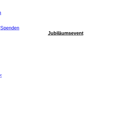
n
Spenden
Jubiläumsevent
<