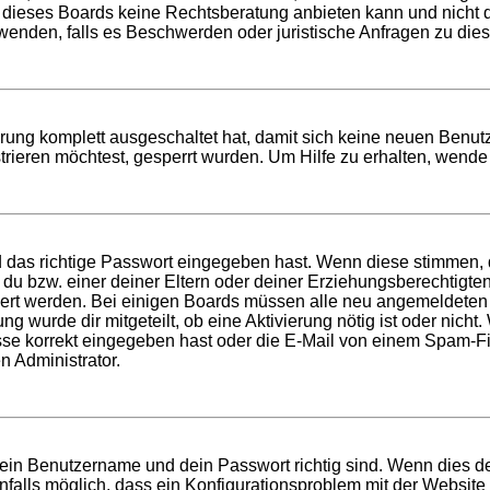
 dieses Boards keine Rechtsberatung anbieten kann und nicht die
h wenden, falls es Beschwerden oder juristische Anfragen zu di
ierung komplett ausgeschaltet hat, damit sich keine neuen Ben
rieren möchtest, gesperrt wurden. Um Hilfe zu erhalten, wende 
d das richtige Passwort eingegeben hast. Wenn diese stimmen,
t du bzw. einer deiner Eltern oder deiner Erziehungsberechtigt
tiviert werden. Bei einigen Boards müssen alle neu angemeldeten
ung wurde dir mitgeteilt, ob eine Aktivierung nötig ist oder nich
 korrekt eingegeben hast oder die E-Mail von einem Spam-Filte
n Administrator.
dein Benutzername und dein Passwort richtig sind. Wenn dies de
nfalls möglich, dass ein Konfigurationsproblem mit der Website 