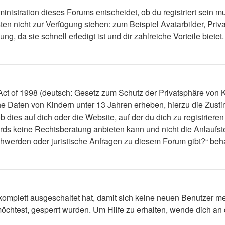
nistration dieses Forums entscheidet, ob du registriert sein mus
ästen nicht zur Verfügung stehen: zum Beispiel Avatarbilder, Priv
 da sie schnell erledigt ist und dir zahlreiche Vorteile bietet.
t of 1998 (deutsch: Gesetz zum Schutz der Privatsphäre von Ki
che Daten von Kindern unter 13 Jahren erheben, hierzu die Zus
dies auf dich oder die Website, auf der du dich zu registrieren 
ds keine Rechtsberatung anbieten kann und nicht die Anlaufstel
schwerden oder juristische Anfragen zu diesem Forum gibt?“ be
 komplett ausgeschaltet hat, damit sich keine neuen Benutzer 
öchtest, gesperrt wurden. Um Hilfe zu erhalten, wende dich an 