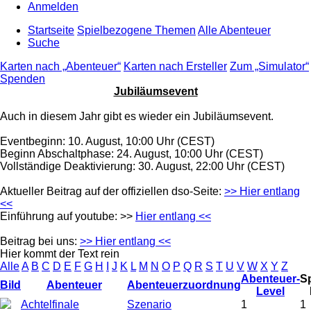
Anmelden
Startseite
Spielbezogene Themen
Alle Abenteuer
Suche
Karten nach „Abenteuer“
Karten nach Ersteller
Zum „Simulator“
Spenden
Jubiläumsevent
Auch in diesem Jahr gibt es wieder ein Jubiläumsevent.
Eventbeginn: 10. August, 10:00 Uhr (CEST)
Beginn Abschaltphase: 24. August, 10:00 Uhr (CEST)
Vollständige Deaktivierung: 30. August, 22:00 Uhr (CEST)
Aktueller Beitrag auf der offiziellen dso-Seite:
>> Hier entlang
<<
Einführung auf youtube: >>
Hier entlang <<
Beitrag bei uns:
>> Hier entlang <<
Hier kommt der Text rein
Alle
A
B
C
D
E
F
G
H
I
J
K
L
M
N
O
P
Q
R
S
T
U
V
W
X
Y
Z
Abenteuer-
Sp
Bild
Abenteuer
Abenteuerzuordnung
Level
Achtelfinale
Szenario
1
1