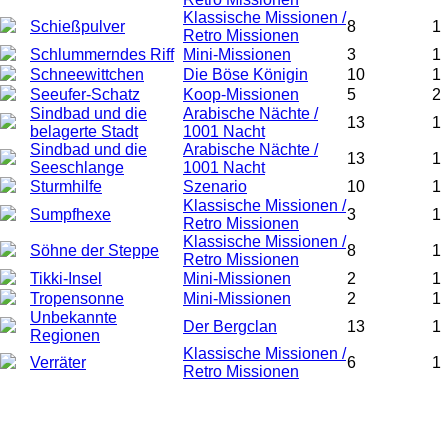
Klassische Missionen /
Schießpulver
8
1
Retro Missionen
Schlummerndes Riff
Mini-Missionen
3
1
Schneewittchen
Die Böse Königin
10
1
Seeufer-Schatz
Koop-Missionen
5
2
Sindbad und die
Arabische Nächte /
13
1
belagerte Stadt
1001 Nacht
Sindbad und die
Arabische Nächte /
13
1
Seeschlange
1001 Nacht
Sturmhilfe
Szenario
10
1
Klassische Missionen /
Sumpfhexe
3
1
Retro Missionen
Klassische Missionen /
Söhne der Steppe
8
1
Retro Missionen
Tikki-Insel
Mini-Missionen
2
1
Tropensonne
Mini-Missionen
2
1
Unbekannte
Der Bergclan
13
1
Regionen
Klassische Missionen /
Verräter
6
1
Retro Missionen