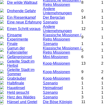
Klassische Missionen /
Die wilde Waltraut
8
1
Retro Missionen
Andere
Drohende Gefahr
0
1
Unternehmungen
Ein Riesenkampf
Der Bergclan
14
1
Eine neue Erfahrung
Szenario
1
1
Andere
Einen Schritt voraus
12
1
Unternehmungen
Einsame
Klassische Missionen /
9
1
Experimente
Retro Missionen
Finale
Szenario
1
1
Garrun der
Klassische Missionen /
5
1
Fallensteller
Retro Missionen
Gefängnisinsel
Mini-Missionen
6
1
Geteilte Stadt im
Koop-Missionen
13
2
Herbst
Geteilte Stadt im
Koop-Missionen
9
2
Sommer
Grabräuber
Koop-Missionen
6
4
Halbfinale
Szenario
1
1
Hauptinsel
Heimatinsel
1
1
Held gesucht
Szenario
1
1
Herz des Waldes
Szenario
3
1
Hänsel und Gretel
Die Böse Königin
11
1