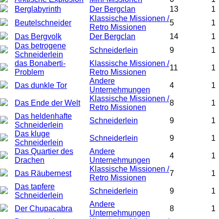
Berglabyrinth
Der Bergclan
13
1
Klassische Missionen /
Beutelschneider
5
1
Retro Missionen
Das Bergvolk
Der Bergclan
14
1
Das betrogene
Schneiderlein
9
1
Schneiderlein
das Bonaberti-
Klassische Missionen /
11
1
Problem
Retro Missionen
Andere
Das dunkle Tor
4
1
Unternehmungen
Klassische Missionen /
Das Ende der Welt
8
1
Retro Missionen
Das heldenhafte
Schneiderlein
9
1
Schneiderlein
Das kluge
Schneiderlein
9
1
Schneiderlein
Das Quartier des
Andere
4
1
Drachen
Unternehmungen
Klassische Missionen /
Das Räubernest
7
1
Retro Missionen
Das tapfere
Schneiderlein
9
1
Schneiderlein
Andere
Der Chupacabra
8
1
Unternehmungen