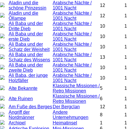
Aladin und die
Arabische Nächte /
12
1
schöne Prinzessin
1001 Nacht
Aladin und die
Arabische Nächte /
12
1
Öllampe
1001 Nacht
Ali Baba und der
Arabische Nächte /
10
1
Dritte Dieb
1001 Nacht
Ali Baba und der
Arabische Nächte /
10
1
erste Dieb
1001 Nacht
Ali Baba und der
Arabische Nächte /
10
1
Schatz der Weisheit
1001 Nacht
Ali Baba und der
Arabische Nächte /
13
1
Schatz des Wissens
1001 Nacht
Ali Baba und der
Arabische Nächte /
10
1
zweite Dieb
1001 Nacht
Ali Baba, der junge
Arabische Nächte /
10
1
Holzfäller
1001 Nacht
Klassische Missionen /
Alte Bekannte
5
1
Retro Missionen
Klassische Missionen /
Alte Ruinen
6
1
Retro Missionen
Am Fuße des Berges
Der Bergclan
12
1
Angriff der
Andere
8
1
Nordmänner
Unternehmungen
Archipel
Heimatinsel
1
1
Arktische Explosion
Mini-Missionen
6
1