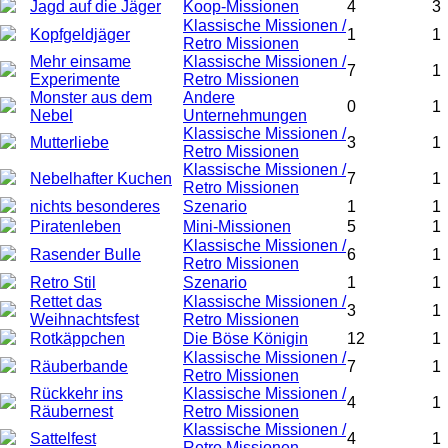
Jagd auf die Jäger
Koop-Missionen
4
3
Klassische Missionen /
Kopfgeldjäger
1
1
Retro Missionen
Mehr einsame
Klassische Missionen /
7
1
Experimente
Retro Missionen
Monster aus dem
Andere
0
1
Nebel
Unternehmungen
Klassische Missionen /
Mutterliebe
3
1
Retro Missionen
Klassische Missionen /
Nebelhafter Kuchen
7
1
Retro Missionen
nichts besonderes
Szenario
1
1
Piratenleben
Mini-Missionen
5
1
Klassische Missionen /
Rasender Bulle
6
1
Retro Missionen
Retro Stil
Szenario
1
1
Rettet das
Klassische Missionen /
3
1
Weihnachtsfest
Retro Missionen
Rotkäppchen
Die Böse Königin
12
1
Klassische Missionen /
Räuberbande
7
1
Retro Missionen
Rückkehr ins
Klassische Missionen /
4
1
Räubernest
Retro Missionen
Klassische Missionen /
Sattelfest
4
1
Retro Missionen