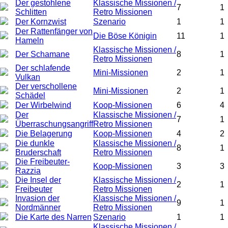
Der gestohlene
Klassische Missionen /
7
1
Schlitten
Retro Missionen
Der Kornzwist
Szenario
1
1
Der Rattenfänger von
Die Böse Königin
11
1
Hameln
Klassische Missionen /
Der Schamane
8
1
Retro Missionen
Der schlafende
Mini-Missionen
2
1
Vulkan
Der verschollene
Mini-Missionen
2
1
Schädel
Der Wirbelwind
Koop-Missionen
6
4
Der
Klassische Missionen /
7
1
Überraschungsangriff
Retro Missionen
Die Belagerung
Koop-Missionen
4
2
Die dunkle
Klassische Missionen /
8
1
Bruderschaft
Retro Missionen
Die Freibeuter-
Koop-Missionen
3
3
Razzia
Die Insel der
Klassische Missionen /
2
1
Freibeuter
Retro Missionen
Invasion der
Klassische Missionen /
9
1
Nordmänner
Retro Missionen
Die Karte des Narren
Szenario
1
1
Klassische Missionen /