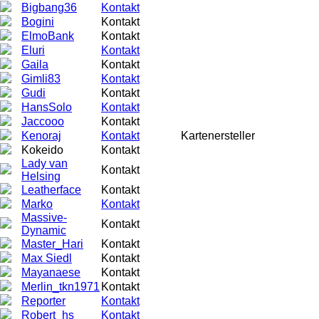
Bigbang36
Kontakt
Bogini
Kontakt
ElmoBank
Kontakt
Eluri
Kontakt
Gaila
Kontakt
Gimli83
Kontakt
Gudi
Kontakt
HansSolo
Kontakt
Jaccooo
Kontakt
Kenoraj
Kontakt
Kartenersteller
Kokeido
Kontakt
Lady van
Kontakt
Helsing
Leatherface
Kontakt
Marko
Kontakt
Massive-
Kontakt
Dynamic
Master_Hari
Kontakt
Max Siedl
Kontakt
Mayanaese
Kontakt
Merlin_tkn1971
Kontakt
Reporter
Kontakt
Robert_hs
Kontakt