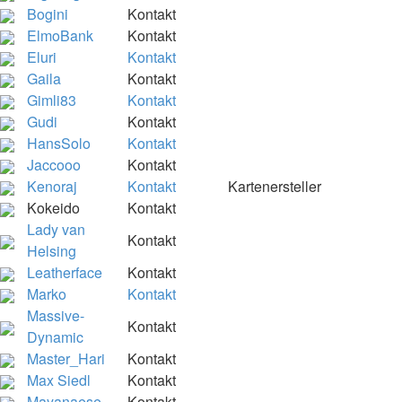
Bogini
Kontakt
ElmoBank
Kontakt
Eluri
Kontakt
Gaila
Kontakt
Gimli83
Kontakt
Gudi
Kontakt
HansSolo
Kontakt
Jaccooo
Kontakt
Kenoraj
Kontakt
Kartenersteller
Kokeido
Kontakt
Lady van
Kontakt
Helsing
Leatherface
Kontakt
Marko
Kontakt
Massive-
Kontakt
Dynamic
Master_Hari
Kontakt
Max Siedl
Kontakt
Mayanaese
Kontakt