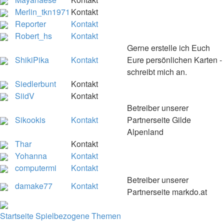
Merlin_tkn1971
Kontakt
Reporter
Kontakt
Robert_hs
Kontakt
Gerne erstelle ich Euch
ShikiPika
Kontakt
Eure persönlichen Karten -
schreibt mich an.
Siedlerbunt
Kontakt
SiidV
Kontakt
Betreiber unserer
Sikookis
Kontakt
Partnerseite Gilde
Alpenland
Thar
Kontakt
Yohanna
Kontakt
computermi
Kontakt
Betreiber unserer
damake77
Kontakt
Partnerseite markdo.at
Startseite
Spielbezogene Themen