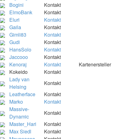
Bogini
Kontakt
ElmoBank
Kontakt
Eluri
Kontakt
Gaila
Kontakt
Gimli83
Kontakt
Gudi
Kontakt
HansSolo
Kontakt
Jaccooo
Kontakt
Kenoraj
Kontakt
Kartenersteller
Kokeido
Kontakt
Lady van
Kontakt
Helsing
Leatherface
Kontakt
Marko
Kontakt
Massive-
Kontakt
Dynamic
Master_Hari
Kontakt
Max Siedl
Kontakt
Mayanaese
Kontakt