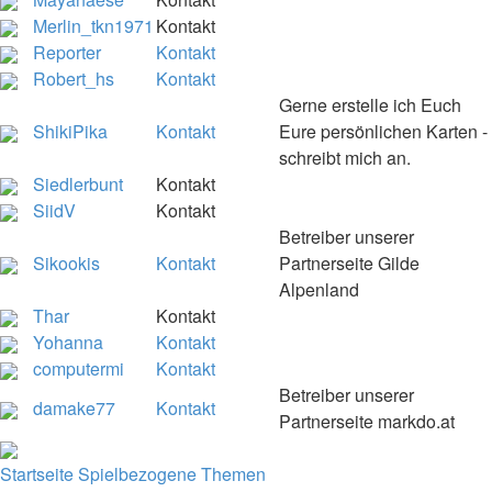
Merlin_tkn1971
Kontakt
Reporter
Kontakt
Robert_hs
Kontakt
Gerne erstelle ich Euch
ShikiPika
Kontakt
Eure persönlichen Karten -
schreibt mich an.
Siedlerbunt
Kontakt
SiidV
Kontakt
Betreiber unserer
Sikookis
Kontakt
Partnerseite Gilde
Alpenland
Thar
Kontakt
Yohanna
Kontakt
computermi
Kontakt
Betreiber unserer
damake77
Kontakt
Partnerseite markdo.at
Startseite
Spielbezogene Themen