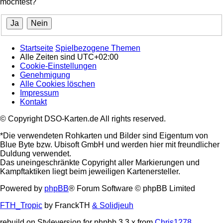
möchtest?
Startseite
Spielbezogene Themen
Alle Zeiten sind
UTC+02:00
Cookie-Einstellungen
Genehmigung
Alle Cookies löschen
Impressum
Kontakt
© Copyright DSO-Karten.de All rights reserved.
*Die verwendeten Rohkarten und Bilder sind Eigentum von
Blue Byte bzw. Ubisoft GmbH und werden hier mit freundlicher
Duldung verwendet.
Das uneingeschränkte Copyright aller Markierungen und
Kampftaktiken liegt beim jeweiligen Kartenersteller.
Powered by
phpBB
® Forum Software © phpBB Limited
FTH_Tropic
by FranckTH
& Solidjeuh
rebuild on Styleversion for phpbb 3.3.x from
Chris1278