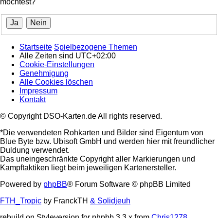
möchtest?
Startseite
Spielbezogene Themen
Alle Zeiten sind
UTC+02:00
Cookie-Einstellungen
Genehmigung
Alle Cookies löschen
Impressum
Kontakt
© Copyright DSO-Karten.de All rights reserved.
*Die verwendeten Rohkarten und Bilder sind Eigentum von
Blue Byte bzw. Ubisoft GmbH und werden hier mit freundlicher
Duldung verwendet.
Das uneingeschränkte Copyright aller Markierungen und
Kampftaktiken liegt beim jeweiligen Kartenersteller.
Powered by
phpBB
® Forum Software © phpBB Limited
FTH_Tropic
by FranckTH
& Solidjeuh
rebuild on Styleversion for phpbb 3.3.x from
Chris1278