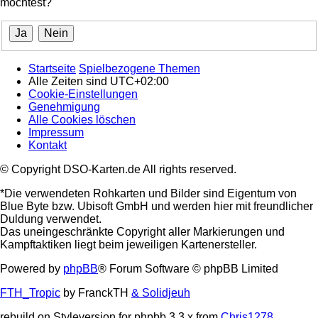
möchtest?
Startseite
Spielbezogene Themen
Alle Zeiten sind
UTC+02:00
Cookie-Einstellungen
Genehmigung
Alle Cookies löschen
Impressum
Kontakt
© Copyright DSO-Karten.de All rights reserved.
*Die verwendeten Rohkarten und Bilder sind Eigentum von
Blue Byte bzw. Ubisoft GmbH und werden hier mit freundlicher
Duldung verwendet.
Das uneingeschränkte Copyright aller Markierungen und
Kampftaktiken liegt beim jeweiligen Kartenersteller.
Powered by
phpBB
® Forum Software © phpBB Limited
FTH_Tropic
by FranckTH
& Solidjeuh
rebuild on Styleversion for phpbb 3.3.x from
Chris1278