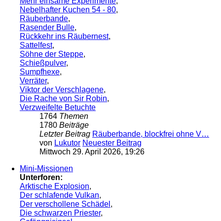
Mehr einsame Experimente
,
Nebelhafter Kuchen 54 - 80
,
Räuberbande
,
Rasender Bulle
,
Rückkehr ins Räubernest
,
Sattelfest
,
Söhne der Steppe
,
Schießpulver
,
Sumpfhexe
,
Verräter
,
Viktor der Verschlagene
,
Die Rache von Sir Robin
,
Verzweifelte Betuchte
1764
Themen
1780
Beiträge
Letzter Beitrag
Räuberbande, blockfrei ohne V…
von
Lukutor
Neuester Beitrag
Mittwoch 29. April 2026, 19:26
Mini-Missionen
Unterforen:
Arktische Explosion
,
Der schlafende Vulkan
,
Der verschollene Schädel
,
Die schwarzen Priester
,