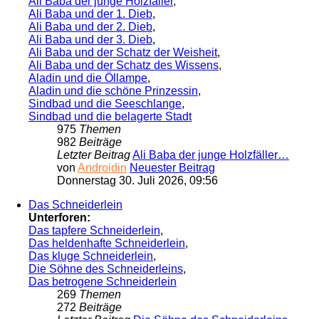
Ali Baba der junge Holzfäller
,
Ali Baba und der 1. Dieb
,
Ali Baba und der 2. Dieb
,
Ali Baba und der 3. Dieb
,
Ali Baba und der Schatz der Weisheit
,
Ali Baba und der Schatz des Wissens
,
Aladin und die Öllampe
,
Aladin und die schöne Prinzessin
,
Sindbad und die Seeschlange
,
Sindbad und die belagerte Stadt
975
Themen
982
Beiträge
Letzter Beitrag
Ali Baba der junge Holzfäller…
von
Androidin
Neuester Beitrag
Donnerstag 30. Juli 2026, 09:56
Das Schneiderlein
Unterforen:
Das tapfere Schneiderlein
,
Das heldenhafte Schneiderlein
,
Das kluge Schneiderlein
,
Die Söhne des Schneiderleins
,
Das betrogene Schneiderlein
269
Themen
272
Beiträge