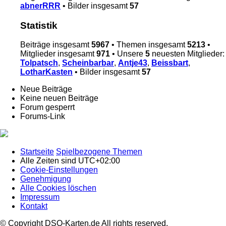
abnerRRR
• Bilder insgesamt
57
Statistik
Beiträge insgesamt
5967
• Themen insgesamt
5213
•
Mitglieder insgesamt
971
• Unsere
5
neuesten Mitglieder:
Tolpatsch
,
Scheinbarbar
,
Antje43
,
Beissbart
,
LotharKasten
• Bilder insgesamt
57
Neue Beiträge
Keine neuen Beiträge
Forum gesperrt
Forums-Link
Startseite
Spielbezogene Themen
Alle Zeiten sind
UTC+02:00
Cookie-Einstellungen
Genehmigung
Alle Cookies löschen
Impressum
Kontakt
© Copyright DSO-Karten.de All rights reserved.