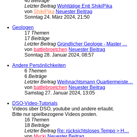
40
Beiträge
Letzter Beitrag
Wohltätige Enti ShikiPika
von
ShikiPika
Neuester Beitrag
Sonntag 24. März 2024, 21:50
Geologen
17
Themen
17
Beiträge
Letzter Beitrag
Gründlicher Geologe - Master …
von
battlebroetchen
Neuester Beitrag
Sonntag 28. Januar 2024, 08:57
Andere Persönlichkeiten
6
Themen
6
Beiträge
Letzter Beitrag
Weihnachtsmann Quartiermeiste…
von
battlebroetchen
Neuester Beitrag
Samstag 27. Januar 2024, 13:05
DSO-Video-Tutorials
Videos über DSO, youtube und andere erlaubt.
Bitte nur spielbezogene Videos posten.
16
Themen
18
Beiträge
Letzter Beitrag
Re: rücksichtsloses Tempo > H…
von
Mycki
Neuester Beitrag