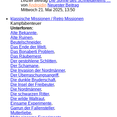
Letzter Beitrag
Die Söhne des Schneiderleins …
von
Androidin
Neuester Beitrag
Mittwoch 21. Mai 2025, 13:50
klassische Missionen / Retro Missionen
Kampfabenteuer
Unterforen:
Alte Bekannte
,
Alte Ruinen
,
Beutelschneider
,
Das Ende der Welt
,
Das Bonaberti Problem
,
Das Räubernest
,
Der gestohlene Schlitten
,
Der Schamane
,
Die Invasion der Nordmänner
,
Der Überraschungsangriff
,
Die dunkle Bruderschaft
,
Die Insel der Freibeuter
,
Die Nordmänner
,
Die schwarzen Ritter
,
Die wilde Waltraut
,
Einsame Experimente
,
Garrun der Fallensteller
,
Mutterliebe
,