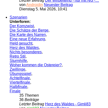
Letzter Beitrag
Der Wirbelwind - nur mit NG -…
von
Androidin
Neuester Beitrag
Dienstag 5. Mai 2026, 10:41
Szenarien
Unterforen:
Der Kornzwist
,
Die Schätze der Berge
,
Die Karte des Narren
,
Eine neue Erfahrung
,
Held gesucht
,
Herz des Waldes
,
Nichts besonderes
,
Retro Stil
,
Sturmhilfe
,
Woher kommen die Ostereier?
,
Zwillinge
,
Übungsspiel
,
Achtelfinale
,
Viertelfinale
,
Halbfinale
,
Finale
35
Themen
36
Beiträge
Letzter Beitrag
Herz des Waldes - Gimli83