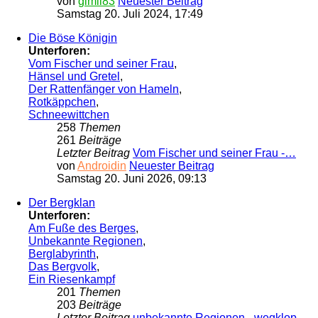
von
gimli83
Neuester Beitrag
Samstag 20. Juli 2024, 17:49
Die Böse Königin
Unterforen:
Vom Fischer und seiner Frau
,
Hänsel und Gretel
,
Der Rattenfänger von Hameln
,
Rotkäppchen
,
Schneewittchen
258
Themen
261
Beiträge
Letzter Beitrag
Vom Fischer und seiner Frau -…
von
Androidin
Neuester Beitrag
Samstag 20. Juni 2026, 09:13
Der Bergklan
Unterforen:
Am Fuße des Berges
,
Unbekannte Regionen
,
Berglabyrinth
,
Das Bergvolk
,
Ein Riesenkampf
201
Themen
203
Beiträge
Letzter Beitrag
unbekannte Regionen - wegklop…