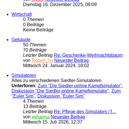
Dienstag 16. Dezember 2025, 09:09
Wirtschaft
0
Themen
0
Beiträge
Keine Beiträge
Gebäude
50
Themen
70
Beiträge
Letzter Beitrag
Re: Geschenke-Weihnachtsbaum
von
Robert_hs
Neuester Beitrag
Mittwoch 24. Januar 2024, 18:02
Simulatoren
Alles zu verschiedenen Siedler-Simulatoren
Unterforen:
Zum "Die Siedler-online Kampfsimulator"
,
Diskussion "Die Siedler-online Kampfsimulator"
,
Zum
"Euler Sim"
,
Diskussion "Euler Sim"
4
Themen
13
Beiträge
Letzter Beitrag
Re: Pflege des Simulators / f…
von
yohanna
Neuester Beitrag
Mittwoch 15. Juli 2026, 12:37