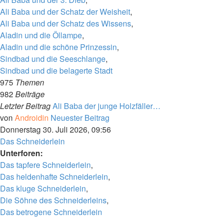
Ali Baba und der Schatz der Weisheit
,
Ali Baba und der Schatz des Wissens
,
Aladin und die Öllampe
,
Aladin und die schöne Prinzessin
,
Sindbad und die Seeschlange
,
Sindbad und die belagerte Stadt
975
Themen
982
Beiträge
Letzter Beitrag
Ali Baba der junge Holzfäller…
von
Androidin
Neuester Beitrag
Donnerstag 30. Juli 2026, 09:56
Das Schneiderlein
Unterforen:
Das tapfere Schneiderlein
,
Das heldenhafte Schneiderlein
,
Das kluge Schneiderlein
,
Die Söhne des Schneiderleins
,
Das betrogene Schneiderlein