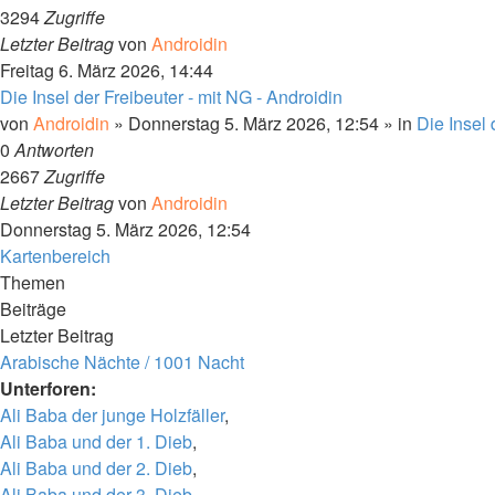
3294
Zugriffe
Letzter Beitrag
von
Androidin
Freitag 6. März 2026, 14:44
Die Insel der Freibeuter - mit NG - Androidin
von
Androidin
» Donnerstag 5. März 2026, 12:54 » in
Die Insel 
0
Antworten
2667
Zugriffe
Letzter Beitrag
von
Androidin
Donnerstag 5. März 2026, 12:54
Kartenbereich
Themen
Beiträge
Letzter Beitrag
Arabische Nächte / 1001 Nacht
Unterforen:
Ali Baba der junge Holzfäller
,
Ali Baba und der 1. Dieb
,
Ali Baba und der 2. Dieb
,
Ali Baba und der 3. Dieb
,