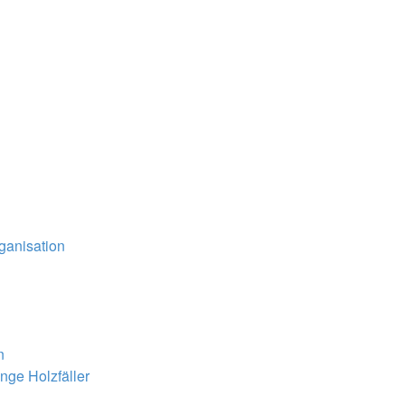
ganisation
n
unge Holzfäller