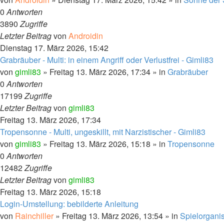
0
Antworten
3890
Zugriffe
Letzter Beitrag
von
Androidin
Dienstag 17. März 2026, 15:42
Grabräuber - Multi: in einem Angriff oder Verlustfrei - Gimli83
von
gimli83
» Freitag 13. März 2026, 17:34 » in
Grabräuber
0
Antworten
17199
Zugriffe
Letzter Beitrag
von
gimli83
Freitag 13. März 2026, 17:34
Tropensonne - Multi, ungeskillt, mit Narzistischer - Gimli83
von
gimli83
» Freitag 13. März 2026, 15:18 » in
Tropensonne
0
Antworten
12482
Zugriffe
Letzter Beitrag
von
gimli83
Freitag 13. März 2026, 15:18
Login-Umstellung: bebilderte Anleitung
von
Rainchiller
» Freitag 13. März 2026, 13:54 » in
Spielorgani