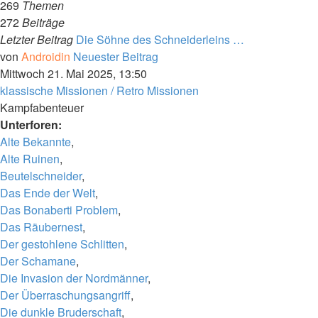
269
Themen
272
Beiträge
Letzter Beitrag
Die Söhne des Schneiderleins …
von
Androidin
Neuester Beitrag
Mittwoch 21. Mai 2025, 13:50
klassische Missionen / Retro Missionen
Kampfabenteuer
Unterforen:
Alte Bekannte
,
Alte Ruinen
,
Beutelschneider
,
Das Ende der Welt
,
Das Bonaberti Problem
,
Das Räubernest
,
Der gestohlene Schlitten
,
Der Schamane
,
Die Invasion der Nordmänner
,
Der Überraschungsangriff
,
Die dunkle Bruderschaft
,