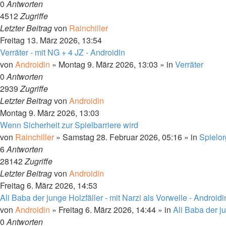
0
Antworten
4512
Zugriffe
Letzter Beitrag
von
Rainchiller
Freitag 13. März 2026, 13:54
Verräter - mit NG + 4 JZ - Androidin
von
Androidin
» Montag 9. März 2026, 13:03 » in
Verräter
0
Antworten
2939
Zugriffe
Letzter Beitrag
von
Androidin
Montag 9. März 2026, 13:03
Wenn Sicherheit zur Spielbarriere wird
von
Rainchiller
» Samstag 28. Februar 2026, 05:16 » in
Spielor
6
Antworten
28142
Zugriffe
Letzter Beitrag
von
Androidin
Freitag 6. März 2026, 14:53
Ali Baba der junge Holzfäller - mit Narzi als Vorwelle - Androidi
von
Androidin
» Freitag 6. März 2026, 14:44 » in
Ali Baba der j
0
Antworten