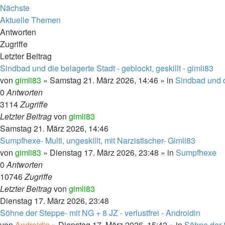
Nächste
Aktuelle Themen
Antworten
Zugriffe
Letzter Beitrag
Sindbad und die belagerte Stadt - geblockt, geskillt - gimli83
von
gimli83
» Samstag 21. März 2026, 14:46 » in
Sindbad und d
0
Antworten
3114
Zugriffe
Letzter Beitrag
von
gimli83
Samstag 21. März 2026, 14:46
Sumpfhexe- Multi, ungeskillt, mit Narzistischer- Gimli83
von
gimli83
» Dienstag 17. März 2026, 23:48 » in
Sumpfhexe
0
Antworten
10746
Zugriffe
Letzter Beitrag
von
gimli83
Dienstag 17. März 2026, 23:48
Söhne der Steppe- mit NG + 8 JZ - verlustfrei - Androidin
von
Androidin
» Dienstag 17. März 2026, 15:42 » in
Söhne der 