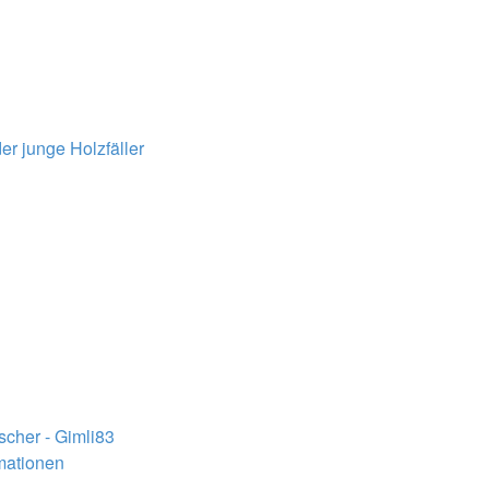
er junge Holzfäller
ischer - Gimli83
rmationen