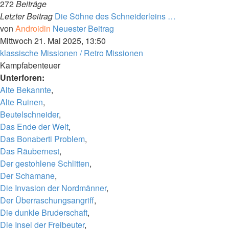
272
Beiträge
Letzter Beitrag
Die Söhne des Schneiderleins …
von
Androidin
Neuester Beitrag
Mittwoch 21. Mai 2025, 13:50
klassische Missionen / Retro Missionen
Kampfabenteuer
Unterforen:
Alte Bekannte
,
Alte Ruinen
,
Beutelschneider
,
Das Ende der Welt
,
Das Bonaberti Problem
,
Das Räubernest
,
Der gestohlene Schlitten
,
Der Schamane
,
Die Invasion der Nordmänner
,
Der Überraschungsangriff
,
Die dunkle Bruderschaft
,
Die Insel der Freibeuter
,