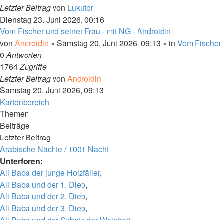
Letzter Beitrag
von
Lukutor
Dienstag 23. Juni 2026, 00:16
Vom Fischer und seiner Frau - mit NG - Androidin
von
Androidin
» Samstag 20. Juni 2026, 09:13 » in
Vom Fischer
0
Antworten
1764
Zugriffe
Letzter Beitrag
von
Androidin
Samstag 20. Juni 2026, 09:13
Kartenbereich
Themen
Beiträge
Letzter Beitrag
Arabische Nächte / 1001 Nacht
Unterforen:
Ali Baba der junge Holzfäller
,
Ali Baba und der 1. Dieb
,
Ali Baba und der 2. Dieb
,
Ali Baba und der 3. Dieb
,
Ali Baba und der Schatz der Weisheit
,