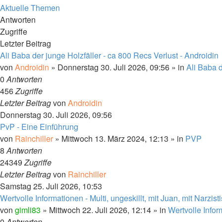
Aktuelle Themen
Antworten
Zugriffe
Letzter Beitrag
Ali Baba der junge Holzfäller - ca 800 Recs Verlust - Androidin
von
Androidin
» Donnerstag 30. Juli 2026, 09:56 » in
Ali Baba d
0
Antworten
456
Zugriffe
Letzter Beitrag
von
Androidin
Donnerstag 30. Juli 2026, 09:56
PvP - Eine Einführung
von
Rainchiller
» Mittwoch 13. März 2024, 12:13 » in
PVP
8
Antworten
24349
Zugriffe
Letzter Beitrag
von
Rainchiller
Samstag 25. Juli 2026, 10:53
Wertvolle Informationen - Multi, ungeskillt, mit Juan, mit Narzist
von
gimli83
» Mittwoch 22. Juli 2026, 12:14 » in
Wertvolle Info
0
Antworten