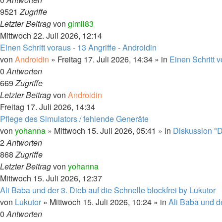
9521
Zugriffe
Letzter Beitrag
von
gimli83
Mittwoch 22. Juli 2026, 12:14
Einen Schritt voraus - 13 Angriffe - Androidin
von
Androidin
» Freitag 17. Juli 2026, 14:34 » in
Einen Schritt 
0
Antworten
669
Zugriffe
Letzter Beitrag
von
Androidin
Freitag 17. Juli 2026, 14:34
Pflege des Simulators / fehlende Generäte
von
yohanna
» Mittwoch 15. Juli 2026, 05:41 » in
Diskussion "D
2
Antworten
868
Zugriffe
Letzter Beitrag
von
yohanna
Mittwoch 15. Juli 2026, 12:37
Ali Baba und der 3. Dieb auf die Schnelle blockfrei by Lukutor
von
Lukutor
» Mittwoch 15. Juli 2026, 10:24 » in
Ali Baba und d
0
Antworten