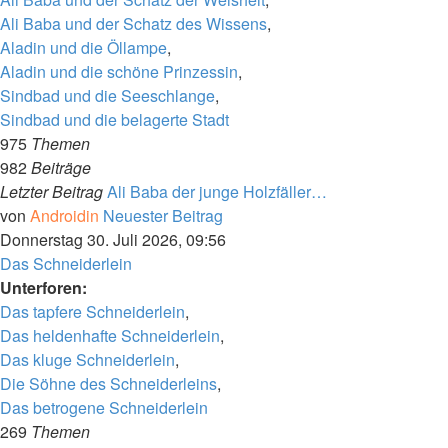
Ali Baba und der Schatz des Wissens
,
Aladin und die Öllampe
,
Aladin und die schöne Prinzessin
,
Sindbad und die Seeschlange
,
Sindbad und die belagerte Stadt
975
Themen
982
Beiträge
Letzter Beitrag
Ali Baba der junge Holzfäller…
von
Androidin
Neuester Beitrag
Donnerstag 30. Juli 2026, 09:56
Das Schneiderlein
Unterforen:
Das tapfere Schneiderlein
,
Das heldenhafte Schneiderlein
,
Das kluge Schneiderlein
,
Die Söhne des Schneiderleins
,
Das betrogene Schneiderlein
269
Themen