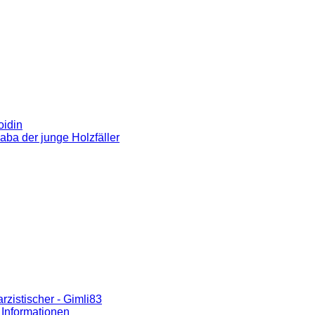
oidin
Baba der junge Holzfäller
arzistischer - Gimli83
 Informationen