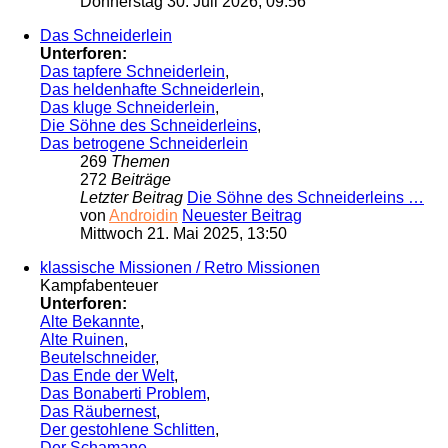
Donnerstag 30. Juli 2026, 09:56
Das Schneiderlein
Unterforen:
Das tapfere Schneiderlein
,
Das heldenhafte Schneiderlein
,
Das kluge Schneiderlein
,
Die Söhne des Schneiderleins
,
Das betrogene Schneiderlein
269
Themen
272
Beiträge
Letzter Beitrag
Die Söhne des Schneiderleins …
von
Androidin
Neuester Beitrag
Mittwoch 21. Mai 2025, 13:50
klassische Missionen / Retro Missionen
Kampfabenteuer
Unterforen:
Alte Bekannte
,
Alte Ruinen
,
Beutelschneider
,
Das Ende der Welt
,
Das Bonaberti Problem
,
Das Räubernest
,
Der gestohlene Schlitten
,
Der Schamane
,