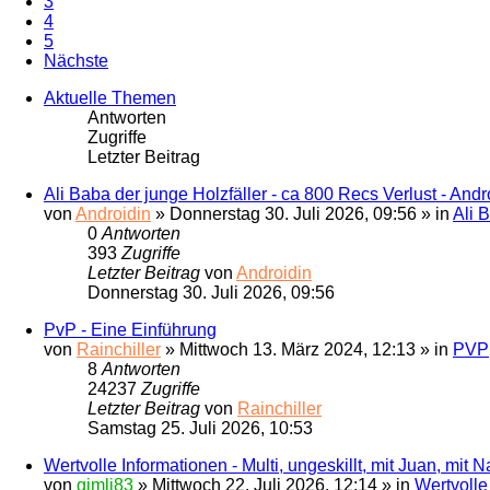
3
4
5
Nächste
Aktuelle Themen
Antworten
Zugriffe
Letzter Beitrag
Ali Baba der junge Holzfäller - ca 800 Recs Verlust - Andr
von
Androidin
» Donnerstag 30. Juli 2026, 09:56 » in
Ali 
0
Antworten
393
Zugriffe
Letzter Beitrag
von
Androidin
Donnerstag 30. Juli 2026, 09:56
PvP - Eine Einführung
von
Rainchiller
» Mittwoch 13. März 2024, 12:13 » in
PVP
8
Antworten
24237
Zugriffe
Letzter Beitrag
von
Rainchiller
Samstag 25. Juli 2026, 10:53
Wertvolle Informationen - Multi, ungeskillt, mit Juan, mit N
von
gimli83
» Mittwoch 22. Juli 2026, 12:14 » in
Wertvolle