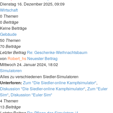
Dienstag 16. Dezember 2025, 09:09
Wirtschaft
0
Themen
0
Beiträge
Keine Beiträge
Gebäude
50
Themen
70
Beiträge
Letzter Beitrag
Re: Geschenke-Weihnachtsbaum
von
Robert_hs
Neuester Beitrag
Mittwoch 24. Januar 2024, 18:02
Simulatoren
Alles zu verschiedenen Siedler-Simulatoren
Unterforen:
Zum "Die Siedler-online Kampfsimulator"
,
Diskussion "Die Siedler-online Kampfsimulator"
,
Zum "Euler
Sim"
,
Diskussion "Euler Sim"
4
Themen
13
Beiträge
Letzter Beitrag
Re: Pflege des Simulators / f…