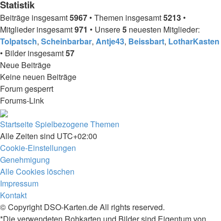
Statistik
Beiträge insgesamt
5967
• Themen insgesamt
5213
•
Mitglieder insgesamt
971
• Unsere
5
neuesten Mitglieder:
Tolpatsch
,
Scheinbarbar
,
Antje43
,
Beissbart
,
LotharKasten
• Bilder insgesamt
57
Neue Beiträge
Keine neuen Beiträge
Forum gesperrt
Forums-Link
Startseite
Spielbezogene Themen
Alle Zeiten sind
UTC+02:00
Cookie-Einstellungen
Genehmigung
Alle Cookies löschen
Impressum
Kontakt
© Copyright DSO-Karten.de All rights reserved.
*Die verwendeten Rohkarten und Bilder sind Eigentum von