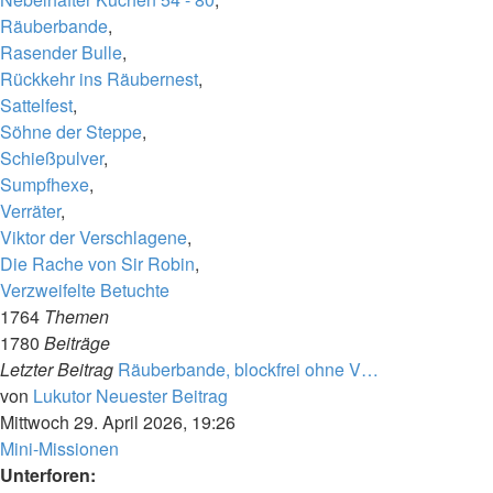
Räuberbande
,
Rasender Bulle
,
Rückkehr ins Räubernest
,
Sattelfest
,
Söhne der Steppe
,
Schießpulver
,
Sumpfhexe
,
Verräter
,
Viktor der Verschlagene
,
Die Rache von Sir Robin
,
Verzweifelte Betuchte
1764
Themen
1780
Beiträge
Letzter Beitrag
Räuberbande, blockfrei ohne V…
von
Lukutor
Neuester Beitrag
Mittwoch 29. April 2026, 19:26
Mini-Missionen
Unterforen: