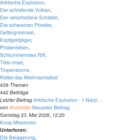
Arktische Explosion
,
Der schlafende Vulkan
,
Der verschollene Schädel
,
Die schwarzen Priester
,
Gefängnisinsel
,
Kopfgeldjäger
,
Piratenleben
,
Schlummerndes Riff
,
Tikki-Insel
,
Tropensonne
,
Rettet das Weihnachtsfest
439
Themen
442
Beiträge
Letzter Beitrag
Arktische Explosion - 1 Narzi…
von
Androidin
Neuester Beitrag
Samstag 23. Mai 2026, 12:20
Koop-Missionen
Unterforen:
Die Belagerung
,