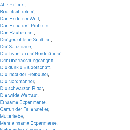
Alte Ruinen
,
Beutelschneider
,
Das Ende der Welt
,
Das Bonaberti Problem
,
Das Räubernest
,
Der gestohlene Schlitten
,
Der Schamane
,
Die Invasion der Nordmänner
,
Der Überraschungsangriff
,
Die dunkle Bruderschaft
,
Die Insel der Freibeuter
,
Die Nordmänner
,
Die schwarzen Ritter
,
Die wilde Waltraut
,
Einsame Experimente
,
Garrun der Fallensteller
,
Mutterliebe
,
Mehr einsame Experimente
,
Nebelhafter Kuchen 54 - 80
,