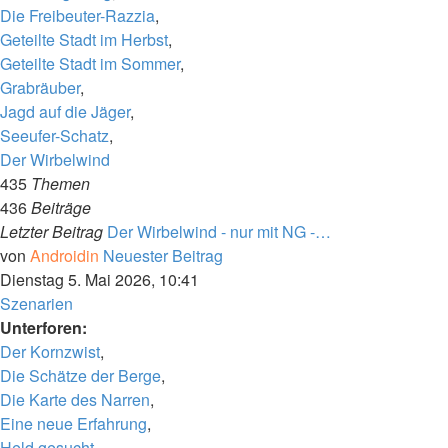
Die Freibeuter-Razzia
,
Geteilte Stadt im Herbst
,
Geteilte Stadt im Sommer
,
Grabräuber
,
Jagd auf die Jäger
,
Seeufer-Schatz
,
Der Wirbelwind
435
Themen
436
Beiträge
Letzter Beitrag
Der Wirbelwind - nur mit NG -…
von
Androidin
Neuester Beitrag
Dienstag 5. Mai 2026, 10:41
Szenarien
Unterforen:
Der Kornzwist
,
Die Schätze der Berge
,
Die Karte des Narren
,
Eine neue Erfahrung
,
Held gesucht
,