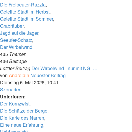
Die Freibeuter-Razzia
,
Geteilte Stadt im Herbst
,
Geteilte Stadt im Sommer
,
Grabräuber
,
Jagd auf die Jäger
,
Seeufer-Schatz
,
Der Wirbelwind
435
Themen
436
Beiträge
Letzter Beitrag
Der Wirbelwind - nur mit NG -…
von
Androidin
Neuester Beitrag
Dienstag 5. Mai 2026, 10:41
Szenarien
Unterforen:
Der Kornzwist
,
Die Schätze der Berge
,
Die Karte des Narren
,
Eine neue Erfahrung
,
Held gesucht
,