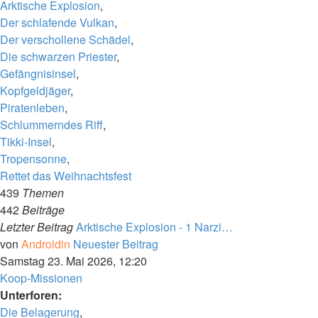
Arktische Explosion
,
Der schlafende Vulkan
,
Der verschollene Schädel
,
Die schwarzen Priester
,
Gefängnisinsel
,
Kopfgeldjäger
,
Piratenleben
,
Schlummerndes Riff
,
Tikki-Insel
,
Tropensonne
,
Rettet das Weihnachtsfest
439
Themen
442
Beiträge
Letzter Beitrag
Arktische Explosion - 1 Narzi…
von
Androidin
Neuester Beitrag
Samstag 23. Mai 2026, 12:20
Koop-Missionen
Unterforen:
Die Belagerung
,