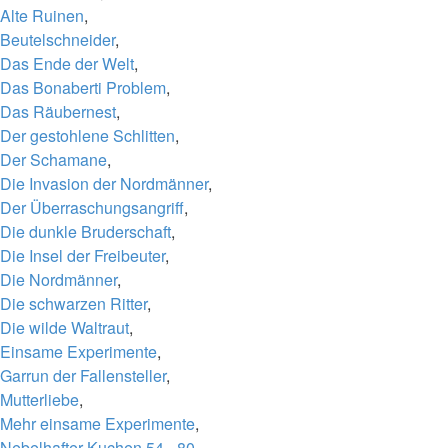
Alte Ruinen
,
Beutelschneider
,
Das Ende der Welt
,
Das Bonaberti Problem
,
Das Räubernest
,
Der gestohlene Schlitten
,
Der Schamane
,
Die Invasion der Nordmänner
,
Der Überraschungsangriff
,
Die dunkle Bruderschaft
,
Die Insel der Freibeuter
,
Die Nordmänner
,
Die schwarzen Ritter
,
Die wilde Waltraut
,
Einsame Experimente
,
Garrun der Fallensteller
,
Mutterliebe
,
Mehr einsame Experimente
,
Nebelhafter Kuchen 54 - 80
,