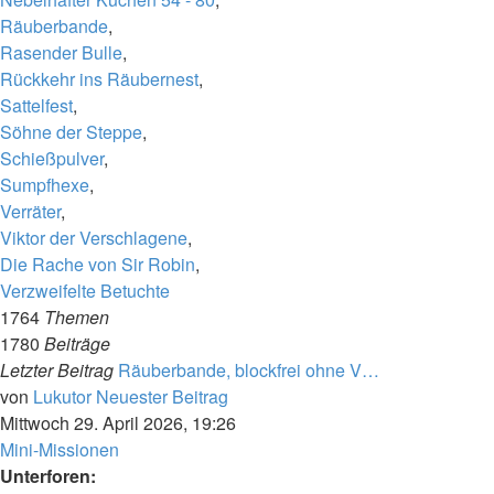
Räuberbande
,
Rasender Bulle
,
Rückkehr ins Räubernest
,
Sattelfest
,
Söhne der Steppe
,
Schießpulver
,
Sumpfhexe
,
Verräter
,
Viktor der Verschlagene
,
Die Rache von Sir Robin
,
Verzweifelte Betuchte
1764
Themen
1780
Beiträge
Letzter Beitrag
Räuberbande, blockfrei ohne V…
von
Lukutor
Neuester Beitrag
Mittwoch 29. April 2026, 19:26
Mini-Missionen
Unterforen: