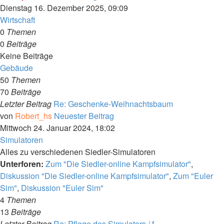
Dienstag 16. Dezember 2025, 09:09
Wirtschaft
0
Themen
0
Beiträge
Keine Beiträge
Gebäude
50
Themen
70
Beiträge
Letzter Beitrag
Re: Geschenke-Weihnachtsbaum
von
Robert_hs
Neuester Beitrag
Mittwoch 24. Januar 2024, 18:02
Simulatoren
Alles zu verschiedenen Siedler-Simulatoren
Unterforen:
Zum "Die Siedler-online Kampfsimulator"
,
Diskussion "Die Siedler-online Kampfsimulator"
,
Zum "Euler
Sim"
,
Diskussion "Euler Sim"
4
Themen
13
Beiträge
Letzter Beitrag
Re: Pflege des Simulators / f…