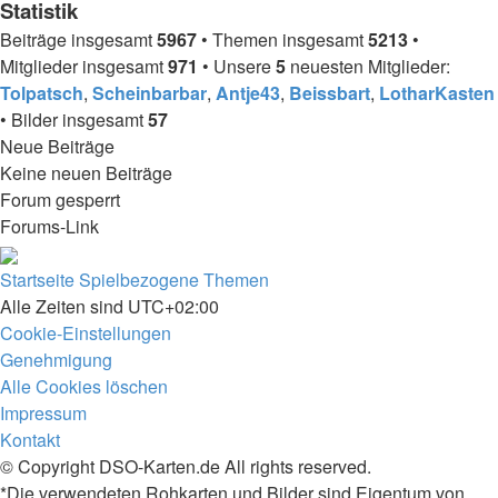
Statistik
Beiträge insgesamt
5967
• Themen insgesamt
5213
•
Mitglieder insgesamt
971
• Unsere
5
neuesten Mitglieder:
Tolpatsch
,
Scheinbarbar
,
Antje43
,
Beissbart
,
LotharKasten
• Bilder insgesamt
57
Neue Beiträge
Keine neuen Beiträge
Forum gesperrt
Forums-Link
Startseite
Spielbezogene Themen
Alle Zeiten sind
UTC+02:00
Cookie-Einstellungen
Genehmigung
Alle Cookies löschen
Impressum
Kontakt
© Copyright DSO-Karten.de All rights reserved.
*Die verwendeten Rohkarten und Bilder sind Eigentum von