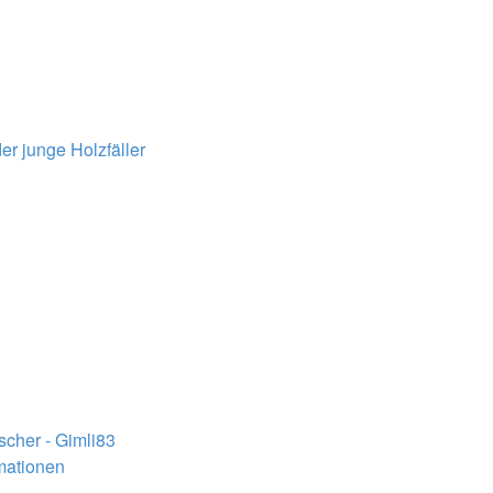
er junge Holzfäller
ischer - Gimli83
rmationen