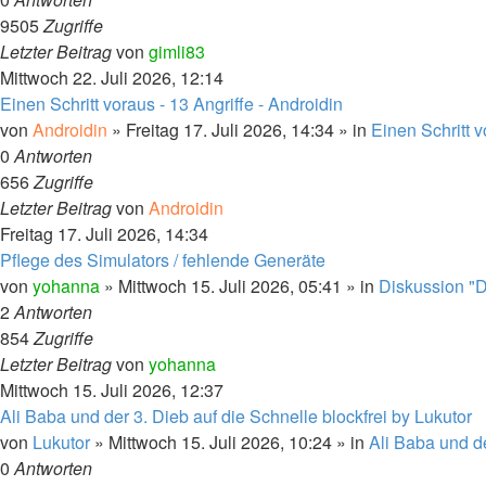
9505
Zugriffe
Letzter Beitrag
von
gimli83
Mittwoch 22. Juli 2026, 12:14
Einen Schritt voraus - 13 Angriffe - Androidin
von
Androidin
» Freitag 17. Juli 2026, 14:34 » in
Einen Schritt 
0
Antworten
656
Zugriffe
Letzter Beitrag
von
Androidin
Freitag 17. Juli 2026, 14:34
Pflege des Simulators / fehlende Generäte
von
yohanna
» Mittwoch 15. Juli 2026, 05:41 » in
Diskussion "D
2
Antworten
854
Zugriffe
Letzter Beitrag
von
yohanna
Mittwoch 15. Juli 2026, 12:37
Ali Baba und der 3. Dieb auf die Schnelle blockfrei by Lukutor
von
Lukutor
» Mittwoch 15. Juli 2026, 10:24 » in
Ali Baba und d
0
Antworten