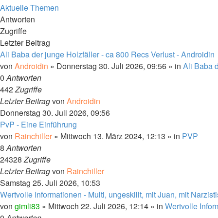
Aktuelle Themen
Antworten
Zugriffe
Letzter Beitrag
Ali Baba der junge Holzfäller - ca 800 Recs Verlust - Androidin
von
Androidin
» Donnerstag 30. Juli 2026, 09:56 » in
Ali Baba d
0
Antworten
442
Zugriffe
Letzter Beitrag
von
Androidin
Donnerstag 30. Juli 2026, 09:56
PvP - Eine Einführung
von
Rainchiller
» Mittwoch 13. März 2024, 12:13 » in
PVP
8
Antworten
24328
Zugriffe
Letzter Beitrag
von
Rainchiller
Samstag 25. Juli 2026, 10:53
Wertvolle Informationen - Multi, ungeskillt, mit Juan, mit Narzist
von
gimli83
» Mittwoch 22. Juli 2026, 12:14 » in
Wertvolle Info
0
Antworten