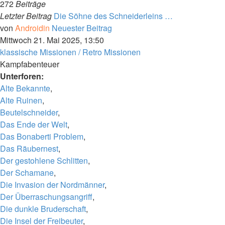
272
Beiträge
Letzter Beitrag
Die Söhne des Schneiderleins …
von
Androidin
Neuester Beitrag
Mittwoch 21. Mai 2025, 13:50
klassische Missionen / Retro Missionen
Kampfabenteuer
Unterforen:
Alte Bekannte
,
Alte Ruinen
,
Beutelschneider
,
Das Ende der Welt
,
Das Bonaberti Problem
,
Das Räubernest
,
Der gestohlene Schlitten
,
Der Schamane
,
Die Invasion der Nordmänner
,
Der Überraschungsangriff
,
Die dunkle Bruderschaft
,
Die Insel der Freibeuter
,