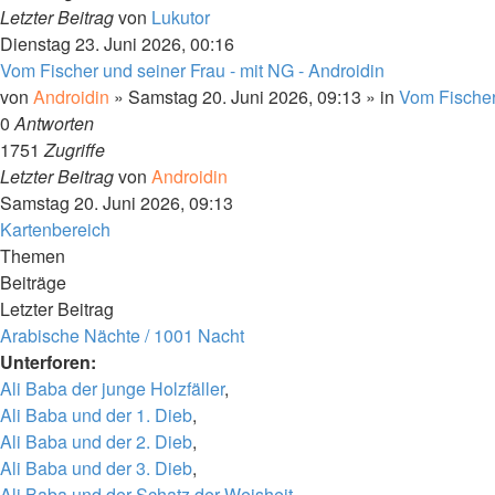
Letzter Beitrag
von
Lukutor
Dienstag 23. Juni 2026, 00:16
Vom Fischer und seiner Frau - mit NG - Androidin
von
Androidin
» Samstag 20. Juni 2026, 09:13 » in
Vom Fischer
0
Antworten
1751
Zugriffe
Letzter Beitrag
von
Androidin
Samstag 20. Juni 2026, 09:13
Kartenbereich
Themen
Beiträge
Letzter Beitrag
Arabische Nächte / 1001 Nacht
Unterforen:
Ali Baba der junge Holzfäller
,
Ali Baba und der 1. Dieb
,
Ali Baba und der 2. Dieb
,
Ali Baba und der 3. Dieb
,
Ali Baba und der Schatz der Weisheit
,