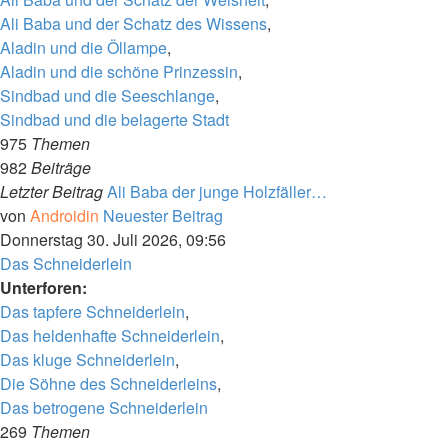
Ali Baba und der Schatz des Wissens
,
Aladin und die Öllampe
,
Aladin und die schöne Prinzessin
,
Sindbad und die Seeschlange
,
Sindbad und die belagerte Stadt
975
Themen
982
Beiträge
Letzter Beitrag
Ali Baba der junge Holzfäller…
von
Androidin
Neuester Beitrag
Donnerstag 30. Juli 2026, 09:56
Das Schneiderlein
Unterforen:
Das tapfere Schneiderlein
,
Das heldenhafte Schneiderlein
,
Das kluge Schneiderlein
,
Die Söhne des Schneiderleins
,
Das betrogene Schneiderlein
269
Themen