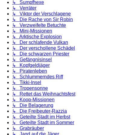
↳ Sumpfhexe
↳ Verräter
↳ Viktor der Verschlagene
↳ Die Rache von Sir Robin
↳ Verzweifelte Betuchte
↳ Mini-Missionen
↳ Arktische Explosion
↳ Der schlafende Vulkan
↳ Der verschollene Schädel
↳ Die schwarzen Priester
↳ Gefängnisinsel
↳ Kopfgeldjäger
↳ Piratenleben
↳ Schlummerndes Riff
↳ Tikki-Insel
↳ Tropensonne
↳ Rettet das Weihnachtsfest
↳ Koop-Missionen
↳ Die Belagerung
↳ Die Freibeuter-Razzia
↳ Geteilte Stadt im Herbst
↳ Geteilte Stadt im Sommer
↳ Grabräuber
↳ Jagd auf die Jäger