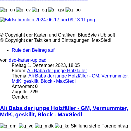
©️ Copyright der Karten und Grafiken: BlueByte / Ubisoft
©️ Copyright der Taktiken und Eintragungen:
MaxSiedl
Rufe den Beitrag auf
von
dso-karten-upload
Freitag 1. Dezember 2023, 18:05
Forum:
Ali Baba der junge Holzfäller
Thema:
Ali Baba der junge Holzfäller - GM, Vermummter,
MdK, geskillt, Block - MaxSiedl
Antworten:
0
Zugriffe:
729
Gender:
Ali Baba der junge Holzfäller - GM, Vermummter,
MdK, geskillt, Block -
MaxSiedl
Skillung siehe Foreneintrag