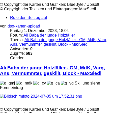
©️ Copyright der Karten und Grafiken: BlueByte / Ubisoft
©️ Copyright der Taktiken und Eintragungen:
MaxSiedl
Rufe den Beitrag auf
von
dso-karten-upload
Freitag 1. Dezember 2023, 18:04
Forum:
Ali Baba der junge Holzfäller
Thema:
Ali Baba der junge Holzfäller - GM, MdK, Varg,
Ans, Vermummter, geskillt, Block - MaxSiedl
Antworten:
0
Zugriffe:
683
Gender:
Ali Baba der junge Holzfäller - GM, MdK, Varg,
Ans, Vermummter, geskillt, Block -
MaxSiedl
Skillung siehe
Foreneintrag
©️ Copyright der Karten und Grafiken: BlueByte / Ubisoft