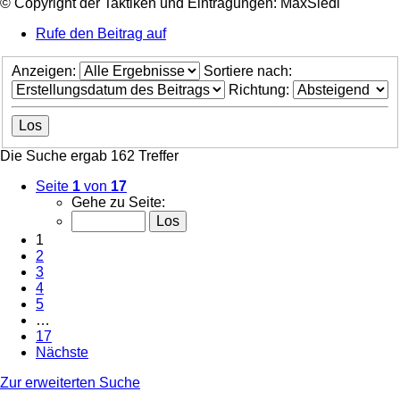
©️ Copyright der Taktiken und Eintragungen:
MaxSiedl
Rufe den Beitrag auf
Anzeigen:
Sortiere nach:
Richtung:
Die Suche ergab 162 Treffer
Seite
1
von
17
Gehe zu Seite:
1
2
3
4
5
…
17
Nächste
Zur erweiterten Suche