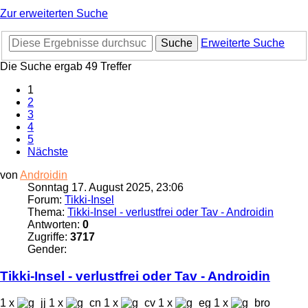
Zur erweiterten Suche
Suche
Erweiterte Suche
Die Suche ergab 49 Treffer
1
2
3
4
5
Nächste
von
Androidin
Sonntag 17. August 2025, 23:06
Forum:
Tikki-Insel
Thema:
Tikki-Insel - verlustfrei oder Tav - Androidin
Antworten:
0
Zugriffe:
3717
Gender:
Tikki
-
Insel
- verlustfrei oder Tav - Androidin
1 x
1 x
1 x
1 x
1 x