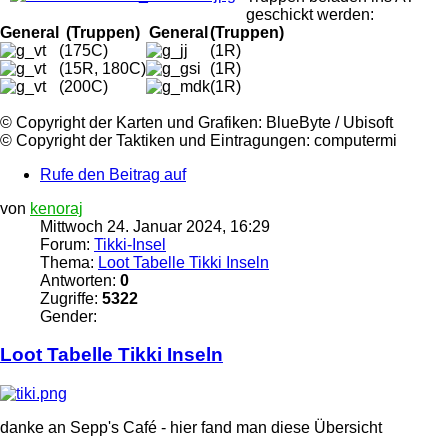
geschickt werden:
General
(Truppen)
General
(Truppen)
(175C)
(1R)
(15R, 180C)
(1R)
(200C)
(1R)
©️ Copyright der Karten und Grafiken: BlueByte / Ubisoft
©️ Copyright der Taktiken und Eintragungen: computermi
Rufe den Beitrag auf
von
kenoraj
Mittwoch 24. Januar 2024, 16:29
Forum:
Tikki-Insel
Thema:
Loot Tabelle Tikki Inseln
Antworten:
0
Zugriffe:
5322
Gender:
Loot Tabelle
Tikki
Inseln
danke an Sepp's Café - hier fand man diese Übersicht