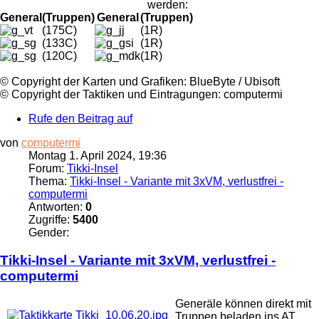
werden:
General
(Truppen)
General
(Truppen)
(175C)
(1R)
(133C)
(1R)
(120C)
(1R)
©️ Copyright der Karten und Grafiken: BlueByte / Ubisoft
©️ Copyright der Taktiken und Eintragungen: computermi
Rufe den Beitrag auf
von
computermi
Montag 1. April 2024, 19:36
Forum:
Tikki-Insel
Thema:
Tikki-Insel - Variante mit 3xVM, verlustfrei -
computermi
Antworten:
0
Zugriffe:
5400
Gender:
Tikki
-
Insel
- Variante mit 3xVM, verlustfrei -
computermi
Generäle können direkt mit
Truppen beladen
ins
AT