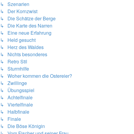
↳ Szenarien
↳ Der Kornzwist
↳ Die Schätze der Berge
↳ Die Karte des Narren
↳ Eine neue Erfahrung
↳ Held gesucht
↳ Herz des Waldes
↳ Nichts besonderes
↳ Retro Stil
↳ Sturmhilfe
↳ Woher kommen die Ostereier?
↳ Zwillinge
↳ Übungsspiel
↳ Achtelfinale
↳ Viertelfinale
↳ Halbfinale
↳ Finale
↳ Die Böse Königin
↳ Vom Fischer und seiner Frau