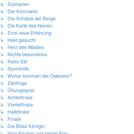
↳ Szenarien
↳ Der Kornzwist
↳ Die Schätze der Berge
↳ Die Karte des Narren
↳ Eine neue Erfahrung
↳ Held gesucht
↳ Herz des Waldes
↳ Nichts besonderes
↳ Retro Stil
↳ Sturmhilfe
↳ Woher kommen die Ostereier?
↳ Zwillinge
↳ Übungsspiel
↳ Achtelfinale
↳ Viertelfinale
↳ Halbfinale
↳ Finale
↳ Die Böse Königin
↳ Vom Fischer und seiner Frau