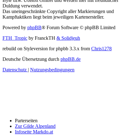
Byte bzw. Ubisoft GmbH und werden hier mit freundlicher
Duldung verwendet.
Das uneingeschränkte Copyright aller Markierungen und
Kampftaktiken liegt beim jeweiligen Kartenersteller.
Powered by
phpBB
® Forum Software © phpBB Limited
FTH_Tropic
by FranckTH
& Solidjeuh
rebuild on Styleversion for phpbb 3.3.x from
Chris1278
Deutsche Übersetzung durch
phpBB.de
Datenschutz
|
Nutzungsbedingungen
Parterseiten
Zur Gilde Alpenland
Infoseite Markdo.at