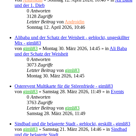
und der 1. Dieb
0
Antworten
3128
Zugriffe
Letzter Beitrag
von
Androidin
Sonntag 12. April 2026, 10:46
Alibaba und der Schatz der Weisheit - geblockt, ungeskillter
Mix - gimli83
von
gimli83
»
Montag 30. März 2026, 14:45
» in
Ali Baba
und der Schatz der Weisheit
0
Antworten
3073
Zugriffe
Letzter Beitrag
von
gimli83
Montag 30. März 2026, 14:45
Osterevent Multikarte für die Störenfriede - gimli83
von
gimli83
»
Samstag 28. März 2026, 11:49
» in
Events
0
Antworten
3763
Zugriffe
Letzter Beitrag
von
gimli83
Samstag 28. März 2026, 11:49
Sindbad und die belagerte Stadt - geblockt, geskillt - gimli83
von
gimli83
»
Samstag 21. März 2026, 14:46
» in
Sindbad
und die belagerte Stadt