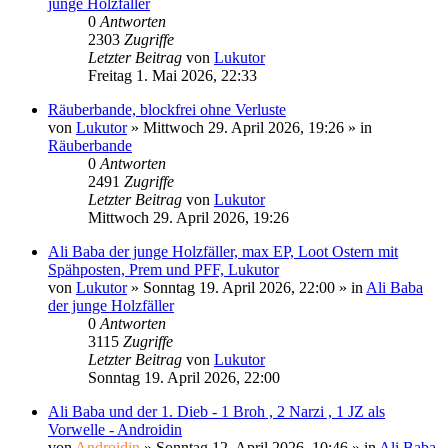
junge Holzfäller
0
Antworten
2303
Zugriffe
Letzter Beitrag
von
Lukutor
Freitag 1. Mai 2026, 22:33
Räuberbande, blockfrei ohne Verluste
von
Lukutor
»
Mittwoch 29. April 2026, 19:26
» in
Räuberbande
0
Antworten
2491
Zugriffe
Letzter Beitrag
von
Lukutor
Mittwoch 29. April 2026, 19:26
Ali Baba der junge Holzfäller, max EP, Loot Ostern mit
Spähposten, Prem und PFF, Lukutor
von
Lukutor
»
Sonntag 19. April 2026, 22:00
» in
Ali Baba
der junge Holzfäller
0
Antworten
3115
Zugriffe
Letzter Beitrag
von
Lukutor
Sonntag 19. April 2026, 22:00
Ali Baba und der 1. Dieb - 1 Broh , 2 Narzi , 1 JZ als
Vorwelle - Androidin
von
Androidin
»
Sonntag 12. April 2026, 10:46
» in
Ali Baba