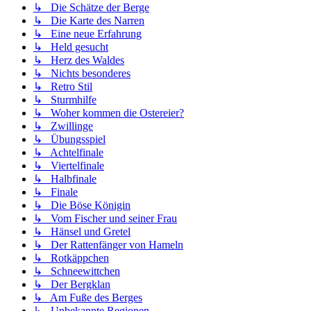
↳ Die Schätze der Berge
↳ Die Karte des Narren
↳ Eine neue Erfahrung
↳ Held gesucht
↳ Herz des Waldes
↳ Nichts besonderes
↳ Retro Stil
↳ Sturmhilfe
↳ Woher kommen die Ostereier?
↳ Zwillinge
↳ Übungsspiel
↳ Achtelfinale
↳ Viertelfinale
↳ Halbfinale
↳ Finale
↳ Die Böse Königin
↳ Vom Fischer und seiner Frau
↳ Hänsel und Gretel
↳ Der Rattenfänger von Hameln
↳ Rotkäppchen
↳ Schneewittchen
↳ Der Bergklan
↳ Am Fuße des Berges
↳ Unbekannte Regionen