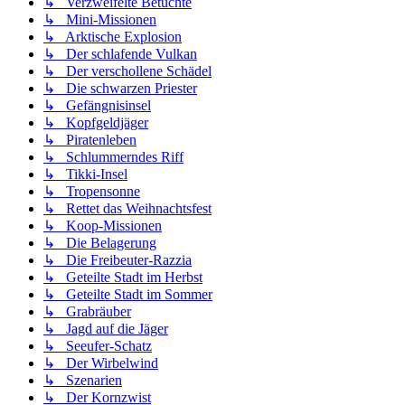
↳ Verzweifelte Betuchte
↳ Mini-Missionen
↳ Arktische Explosion
↳ Der schlafende Vulkan
↳ Der verschollene Schädel
↳ Die schwarzen Priester
↳ Gefängnisinsel
↳ Kopfgeldjäger
↳ Piratenleben
↳ Schlummerndes Riff
↳ Tikki-Insel
↳ Tropensonne
↳ Rettet das Weihnachtsfest
↳ Koop-Missionen
↳ Die Belagerung
↳ Die Freibeuter-Razzia
↳ Geteilte Stadt im Herbst
↳ Geteilte Stadt im Sommer
↳ Grabräuber
↳ Jagd auf die Jäger
↳ Seeufer-Schatz
↳ Der Wirbelwind
↳ Szenarien
↳ Der Kornzwist