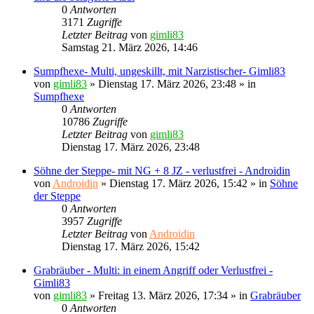
0
Antworten
3171
Zugriffe
Letzter Beitrag
von
gimli83
Samstag 21. März 2026, 14:46
Sumpfhexe- Multi, ungeskillt, mit Narzistischer- Gimli83
von
gimli83
»
Dienstag 17. März 2026, 23:48
» in
Sumpfhexe
0
Antworten
10786
Zugriffe
Letzter Beitrag
von
gimli83
Dienstag 17. März 2026, 23:48
Söhne der Steppe- mit NG + 8 JZ - verlustfrei - Androidin
von
Androidin
»
Dienstag 17. März 2026, 15:42
» in
Söhne
der Steppe
0
Antworten
3957
Zugriffe
Letzter Beitrag
von
Androidin
Dienstag 17. März 2026, 15:42
Grabräuber - Multi: in einem Angriff oder Verlustfrei -
Gimli83
von
gimli83
»
Freitag 13. März 2026, 17:34
» in
Grabräuber
0
Antworten