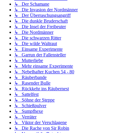
↳ Der Schamane
↳ Die Invasion der Nordmänner
↳ Der Überraschungsangriff
↳ Die dunkle Bruderschaft
↳ Die Insel der Freibeuter
↳ Die Nordmänner
↳ Die schwarzen Ritter
↳ Die wilde Waltraut
↳ Einsame Experimente
↳ Garrun der Fallensteller
↳ Mutterliebe
↳ Mehr einsame Experimente
↳ Nebelhafter Kuchen 54 - 80
↳ Räuberbande
↳ Rasender Bulle
↳ Rückkehr ins Räubernest
↳ Sattelfest
↳ Söhne der Steppe
↳ Schießpulver
↳ Sumpfhexe
↳ Verräter
↳ Viktor der Verschlagene
↳ Die Rache von Sir Robin