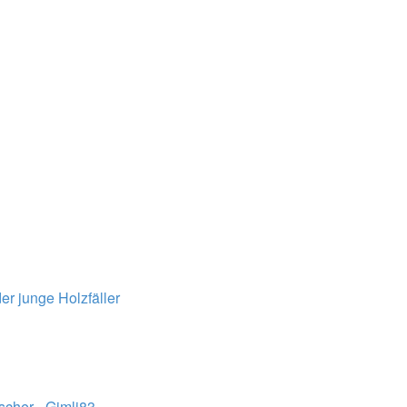
er junge Holzfäller
ischer - Gimli83