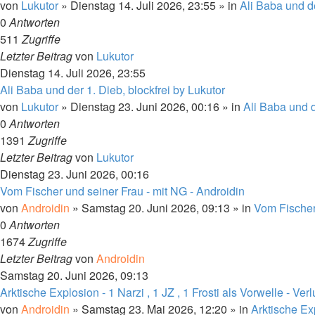
von
Lukutor
»
Dienstag 14. Juli 2026, 23:55
» in
Ali Baba und d
0
Antworten
511
Zugriffe
Letzter Beitrag
von
Lukutor
Dienstag 14. Juli 2026, 23:55
Ali Baba und der 1. Dieb, blockfrei by Lukutor
von
Lukutor
»
Dienstag 23. Juni 2026, 00:16
» in
Ali Baba und d
0
Antworten
1391
Zugriffe
Letzter Beitrag
von
Lukutor
Dienstag 23. Juni 2026, 00:16
Vom Fischer und seiner Frau - mit NG - Androidin
von
Androidin
»
Samstag 20. Juni 2026, 09:13
» in
Vom Fischer
0
Antworten
1674
Zugriffe
Letzter Beitrag
von
Androidin
Samstag 20. Juni 2026, 09:13
Arktische Explosion - 1 Narzi , 1 JZ , 1 Frosti als Vorwelle - Verl
von
Androidin
»
Samstag 23. Mai 2026, 12:20
» in
Arktische Ex