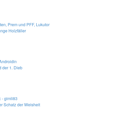
sten, Prem und PFF, Lukutor
unge Holzfäller
 Androidin
 der 1. Dieb
 - gimli83
er Schatz der Weisheit