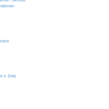
rmationen
voraus
er 3. Dieb