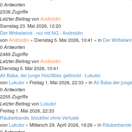
0
Antworten
2338
Zugriffe
Letzter Beitrag
von
Androidin
Samstag 23. Mai 2026, 12:20
Der Wirbelwind - nur mit NG - Androidin
von
Androidin
»
Dienstag 5. Mai 2026, 10:41
» in
Der Wirbelwi
0
Antworten
2489
Zugriffe
Letzter Beitrag
von
Androidin
Dienstag 5. Mai 2026, 10:41
Ali Baba, der junge Holzfäller, geblockt - Lukutor
von
Lukutor
»
Freitag 1. Mai 2026, 22:33
» in
Ali Baba der junge
0
Antworten
2255
Zugriffe
Letzter Beitrag
von
Lukutor
Freitag 1. Mai 2026, 22:33
Räuberbande, blockfrei ohne Verluste
von
Lukutor
»
Mittwoch 29. April 2026, 19:26
» in
Räuberbande
0
Antworten