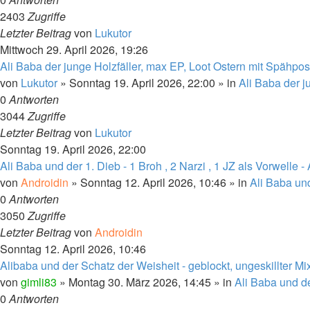
2403
Zugriffe
Letzter Beitrag
von
Lukutor
Mittwoch 29. April 2026, 19:26
Ali Baba der junge Holzfäller, max EP, Loot Ostern mit Spähpo
von
Lukutor
»
Sonntag 19. April 2026, 22:00
» in
Ali Baba der j
0
Antworten
3044
Zugriffe
Letzter Beitrag
von
Lukutor
Sonntag 19. April 2026, 22:00
Ali Baba und der 1. Dieb - 1 Broh , 2 Narzi , 1 JZ als Vorwelle -
von
Androidin
»
Sonntag 12. April 2026, 10:46
» in
Ali Baba und
0
Antworten
3050
Zugriffe
Letzter Beitrag
von
Androidin
Sonntag 12. April 2026, 10:46
Alibaba und der Schatz der Weisheit - geblockt, ungeskillter Mix
von
gimli83
»
Montag 30. März 2026, 14:45
» in
Ali Baba und d
0
Antworten