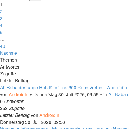
1
2
3
4
5
…
40
Nächste
Themen
Antworten
Zugriffe
Letzter Beitrag
Ali Baba der junge Holzfäller - ca 800 Recs Verlust - Androidin
von
Androidin
»
Donnerstag 30. Juli 2026, 09:56
» in
Ali Baba d
0
Antworten
358
Zugriffe
Letzter Beitrag
von
Androidin
Donnerstag 30. Juli 2026, 09:56
Wertvolle Informationen - Multi, ungeskillt, mit Juan, mit Narzist