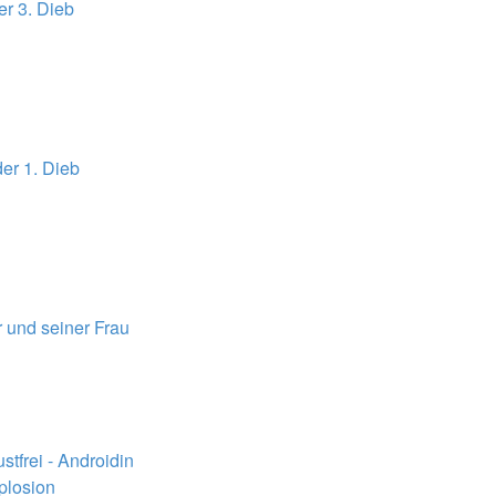
er 3. Dieb
er 1. Dieb
 und seiner Frau
ustfrei - Androidin
plosion