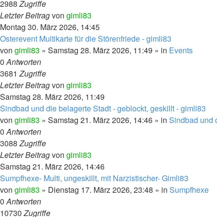
2988
Zugriffe
Letzter Beitrag
von
gimli83
Montag 30. März 2026, 14:45
Osterevent Multikarte für die Störenfriede - gimli83
von
gimli83
»
Samstag 28. März 2026, 11:49
» in
Events
0
Antworten
3681
Zugriffe
Letzter Beitrag
von
gimli83
Samstag 28. März 2026, 11:49
Sindbad und die belagerte Stadt - geblockt, geskillt - gimli83
von
gimli83
»
Samstag 21. März 2026, 14:46
» in
Sindbad und d
0
Antworten
3088
Zugriffe
Letzter Beitrag
von
gimli83
Samstag 21. März 2026, 14:46
Sumpfhexe- Multi, ungeskillt, mit Narzistischer- Gimli83
von
gimli83
»
Dienstag 17. März 2026, 23:48
» in
Sumpfhexe
0
Antworten
10730
Zugriffe