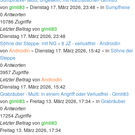
von
gimli83
»
Dienstag 17. März 2026, 23:48
» in
Sumpfhexe
0
Antworten
10786
Zugriffe
Letzter Beitrag
von
gimli83
Dienstag 17. März 2026, 23:48
Söhne der Steppe- mit NG + 8 JZ - verlustfrei - Androidin
von
Androidin
»
Dienstag 17. März 2026, 15:42
» in
Söhne der
Steppe
0
Antworten
3957
Zugriffe
Letzter Beitrag
von
Androidin
Dienstag 17. März 2026, 15:42
Grabräuber - Multi: in einem Angriff oder Verlustfrei - Gimli83
von
gimli83
»
Freitag 13. März 2026, 17:34
» in
Grabräuber
0
Antworten
17254
Zugriffe
Letzter Beitrag
von
gimli83
Freitag 13. März 2026, 17:34