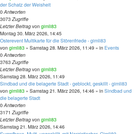
der Schatz der Weisheit
0
Antworten
3073
Zugriffe
Letzter Beitrag
von
gimli83
Montag 30. März 2026, 14:45
Osterevent Multikarte für die Störenfriede - gimli83
von
gimli83
»
Samstag 28. März 2026, 11:49
» in
Events
0
Antworten
3763
Zugriffe
Letzter Beitrag
von
gimli83
Samstag 28. März 2026, 11:49
Sindbad und die belagerte Stadt - geblockt, geskillt - gimli83
von
gimli83
»
Samstag 21. März 2026, 14:46
» in
Sindbad und
die belagerte Stadt
0
Antworten
3171
Zugriffe
Letzter Beitrag
von
gimli83
Samstag 21. März 2026, 14:46
Sumpfhexe- Multi, ungeskillt, mit Narzistischer- Gimli83