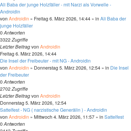
Ali Baba der junge Holzfäller - mit Narzi als Vorwelle -
Androidin
von
Androidin
»
Freitag 6. März 2026, 14:44
» in
Ali Baba der
junge Holzfäller
0
Antworten
3322
Zugriffe
Letzter Beitrag
von
Androidin
Freitag 6. März 2026, 14:44
Die Insel der Freibeuter - mit NG - Androidin
von
Androidin
»
Donnerstag 5. März 2026, 12:54
» in
Die Insel
der Freibeuter
0
Antworten
2702
Zugriffe
Letzter Beitrag
von
Androidin
Donnerstag 5. März 2026, 12:54
Sattelfest - NG ( narzistische Generälin ) - Androidin
von
Androidin
»
Mittwoch 4. März 2026, 11:57
» in
Sattelfest
0
Antworten
2442
Zugriffe