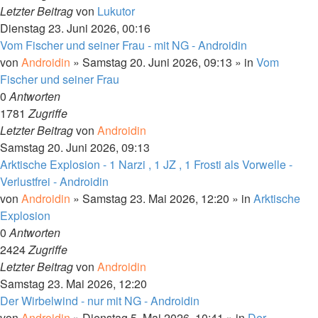
Letzter Beitrag
von
Lukutor
Dienstag 23. Juni 2026, 00:16
Vom Fischer und seiner Frau - mit NG - Androidin
von
Androidin
»
Samstag 20. Juni 2026, 09:13
» in
Vom
Fischer und seiner Frau
0
Antworten
1781
Zugriffe
Letzter Beitrag
von
Androidin
Samstag 20. Juni 2026, 09:13
Arktische Explosion - 1 Narzi , 1 JZ , 1 Frosti als Vorwelle -
Verlustfrei - Androidin
von
Androidin
»
Samstag 23. Mai 2026, 12:20
» in
Arktische
Explosion
0
Antworten
2424
Zugriffe
Letzter Beitrag
von
Androidin
Samstag 23. Mai 2026, 12:20
Der Wirbelwind - nur mit NG - Androidin
von
Androidin
»
Dienstag 5. Mai 2026, 10:41
» in
Der