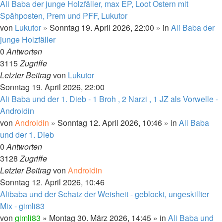
Ali Baba der junge Holzfäller, max EP, Loot Ostern mit
Spähposten, Prem und PFF, Lukutor
von
Lukutor
»
Sonntag 19. April 2026, 22:00
» in
Ali Baba der
junge Holzfäller
0
Antworten
3115
Zugriffe
Letzter Beitrag
von
Lukutor
Sonntag 19. April 2026, 22:00
Ali Baba und der 1. Dieb - 1 Broh , 2 Narzi , 1 JZ als Vorwelle -
Androidin
von
Androidin
»
Sonntag 12. April 2026, 10:46
» in
Ali Baba
und der 1. Dieb
0
Antworten
3128
Zugriffe
Letzter Beitrag
von
Androidin
Sonntag 12. April 2026, 10:46
Alibaba und der Schatz der Weisheit - geblockt, ungeskillter
Mix - gimli83
von
gimli83
»
Montag 30. März 2026, 14:45
» in
Ali Baba und