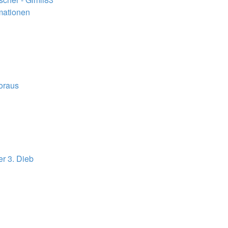
rmationen
voraus
er 3. Dieb