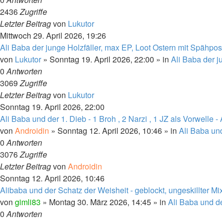
2436
Zugriffe
Letzter Beitrag
von
Lukutor
Mittwoch 29. April 2026, 19:26
Ali Baba der junge Holzfäller, max EP, Loot Ostern mit Spähpo
von
Lukutor
»
Sonntag 19. April 2026, 22:00
» in
Ali Baba der j
0
Antworten
3069
Zugriffe
Letzter Beitrag
von
Lukutor
Sonntag 19. April 2026, 22:00
Ali Baba und der 1. Dieb - 1 Broh , 2 Narzi , 1 JZ als Vorwelle -
von
Androidin
»
Sonntag 12. April 2026, 10:46
» in
Ali Baba und
0
Antworten
3076
Zugriffe
Letzter Beitrag
von
Androidin
Sonntag 12. April 2026, 10:46
Alibaba und der Schatz der Weisheit - geblockt, ungeskillter Mix
von
gimli83
»
Montag 30. März 2026, 14:45
» in
Ali Baba und d
0
Antworten