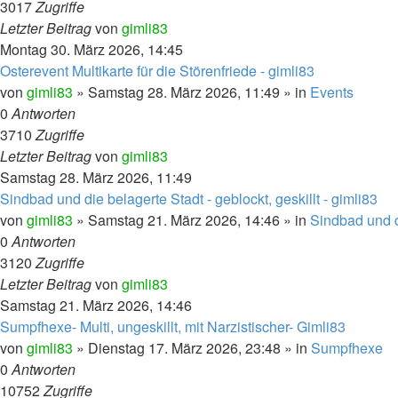
3017
Zugriffe
Letzter Beitrag
von
gimli83
Montag 30. März 2026, 14:45
Osterevent Multikarte für die Störenfriede - gimli83
von
gimli83
»
Samstag 28. März 2026, 11:49
» in
Events
0
Antworten
3710
Zugriffe
Letzter Beitrag
von
gimli83
Samstag 28. März 2026, 11:49
Sindbad und die belagerte Stadt - geblockt, geskillt - gimli83
von
gimli83
»
Samstag 21. März 2026, 14:46
» in
Sindbad und d
0
Antworten
3120
Zugriffe
Letzter Beitrag
von
gimli83
Samstag 21. März 2026, 14:46
Sumpfhexe- Multi, ungeskillt, mit Narzistischer- Gimli83
von
gimli83
»
Dienstag 17. März 2026, 23:48
» in
Sumpfhexe
0
Antworten
10752
Zugriffe