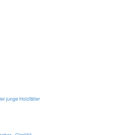
er junge Holzfäller
ischer - Gimli83