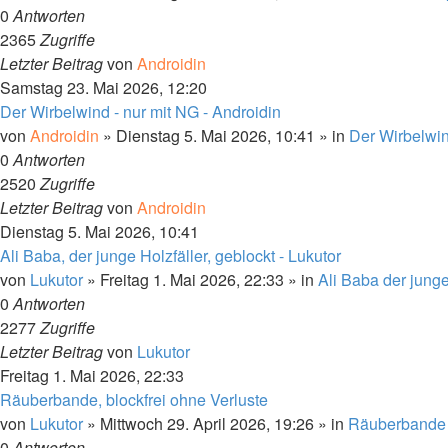
0
Antworten
2365
Zugriffe
Letzter Beitrag
von
Androidin
Samstag 23. Mai 2026, 12:20
Der Wirbelwind - nur mit NG - Androidin
von
Androidin
»
Dienstag 5. Mai 2026, 10:41
» in
Der Wirbelwi
0
Antworten
2520
Zugriffe
Letzter Beitrag
von
Androidin
Dienstag 5. Mai 2026, 10:41
Ali Baba, der junge Holzfäller, geblockt - Lukutor
von
Lukutor
»
Freitag 1. Mai 2026, 22:33
» in
Ali Baba der junge
0
Antworten
2277
Zugriffe
Letzter Beitrag
von
Lukutor
Freitag 1. Mai 2026, 22:33
Räuberbande, blockfrei ohne Verluste
von
Lukutor
»
Mittwoch 29. April 2026, 19:26
» in
Räuberbande
0
Antworten