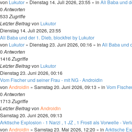
von
Lukutor
»
Dienstag 14. Juli 2026, 23:55
» in
Ali Baba und d
0
Antworten
533
Zugriffe
Letzter Beitrag
von
Lukutor
Dienstag 14. Juli 2026, 23:55
Ali Baba und der 1. Dieb, blockfrei by Lukutor
von
Lukutor
»
Dienstag 23. Juni 2026, 00:16
» in
Ali Baba und d
0
Antworten
1416
Zugriffe
Letzter Beitrag
von
Lukutor
Dienstag 23. Juni 2026, 00:16
Vom Fischer und seiner Frau - mit NG - Androidin
von
Androidin
»
Samstag 20. Juni 2026, 09:13
» in
Vom Fischer
0
Antworten
1713
Zugriffe
Letzter Beitrag
von
Androidin
Samstag 20. Juni 2026, 09:13
Arktische Explosion - 1 Narzi , 1 JZ , 1 Frosti als Vorwelle - Verl
von
Androidin
»
Samstag 23. Mai 2026, 12:20
» in
Arktische Ex