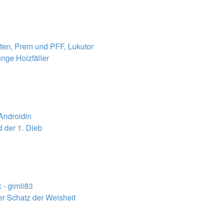
sten, Prem und PFF, Lukutor
unge Holzfäller
 Androidin
 der 1. Dieb
 - gimli83
er Schatz der Weisheit