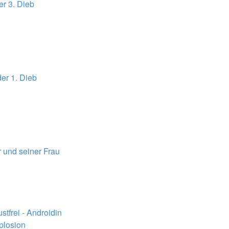
er 3. Dieb
er 1. Dieb
 und seiner Frau
ustfrei - Androidin
plosion