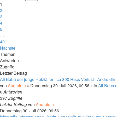
1
2
3
4
5
…
40
Nächste
Themen
Antworten
Zugriffe
Letzter Beitrag
Ali Baba der junge Holzfäller - ca 800 Recs Verlust - Androidin
von
Androidin
»
Donnerstag 30. Juli 2026, 09:56
» in
Ali Baba d
0
Antworten
397
Zugriffe
Letzter Beitrag
von
Androidin
Donnerstag 30. Juli 2026, 09:56
Wertvolle Informationen - Multi, ungeskillt, mit Juan, mit Narzist