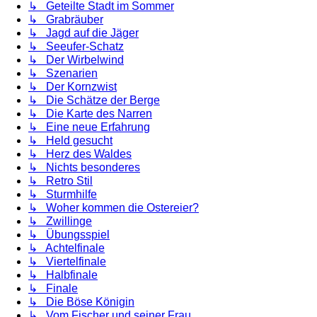
↳ Geteilte Stadt im Sommer
↳ Grabräuber
↳ Jagd auf die Jäger
↳ Seeufer-Schatz
↳ Der Wirbelwind
↳ Szenarien
↳ Der Kornzwist
↳ Die Schätze der Berge
↳ Die Karte des Narren
↳ Eine neue Erfahrung
↳ Held gesucht
↳ Herz des Waldes
↳ Nichts besonderes
↳ Retro Stil
↳ Sturmhilfe
↳ Woher kommen die Ostereier?
↳ Zwillinge
↳ Übungsspiel
↳ Achtelfinale
↳ Viertelfinale
↳ Halbfinale
↳ Finale
↳ Die Böse Königin
↳ Vom Fischer und seiner Frau