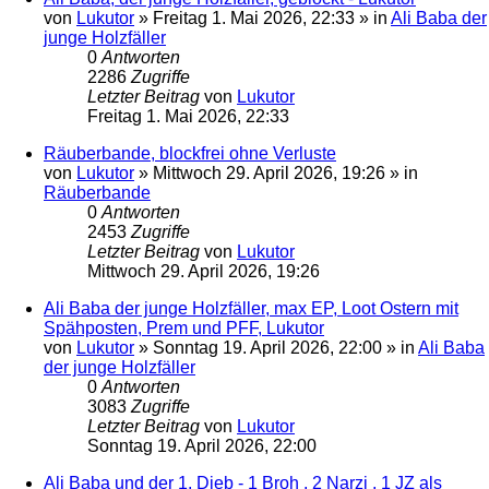
von
Lukutor
»
Freitag 1. Mai 2026, 22:33
» in
Ali Baba der
junge Holzfäller
0
Antworten
2286
Zugriffe
Letzter Beitrag
von
Lukutor
Freitag 1. Mai 2026, 22:33
Räuberbande, blockfrei ohne Verluste
von
Lukutor
»
Mittwoch 29. April 2026, 19:26
» in
Räuberbande
0
Antworten
2453
Zugriffe
Letzter Beitrag
von
Lukutor
Mittwoch 29. April 2026, 19:26
Ali Baba der junge Holzfäller, max EP, Loot Ostern mit
Spähposten, Prem und PFF, Lukutor
von
Lukutor
»
Sonntag 19. April 2026, 22:00
» in
Ali Baba
der junge Holzfäller
0
Antworten
3083
Zugriffe
Letzter Beitrag
von
Lukutor
Sonntag 19. April 2026, 22:00
Ali Baba und der 1. Dieb - 1 Broh , 2 Narzi , 1 JZ als