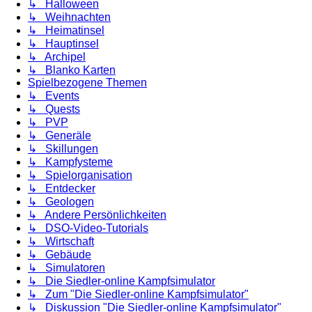
↳ Halloween
↳ Weihnachten
↳ Heimatinsel
↳ Hauptinsel
↳ Archipel
↳ Blanko Karten
Spielbezogene Themen
↳ Events
↳ Quests
↳ PVP
↳ Generäle
↳ Skillungen
↳ Kampfysteme
↳ Spielorganisation
↳ Entdecker
↳ Geologen
↳ Andere Persönlichkeiten
↳ DSO-Video-Tutorials
↳ Wirtschaft
↳ Gebäude
↳ Simulatoren
↳ Die Siedler-online Kampfsimulator
↳ Zum "Die Siedler-online Kampfsimulator"
↳ Diskussion "Die Siedler-online Kampfsimulator"