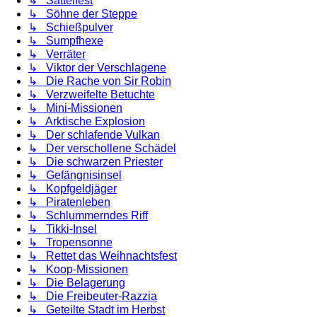
↳ Sattelfest
↳ Söhne der Steppe
↳ Schießpulver
↳ Sumpfhexe
↳ Verräter
↳ Viktor der Verschlagene
↳ Die Rache von Sir Robin
↳ Verzweifelte Betuchte
↳ Mini-Missionen
↳ Arktische Explosion
↳ Der schlafende Vulkan
↳ Der verschollene Schädel
↳ Die schwarzen Priester
↳ Gefängnisinsel
↳ Kopfgeldjäger
↳ Piratenleben
↳ Schlummerndes Riff
↳ Tikki-Insel
↳ Tropensonne
↳ Rettet das Weihnachtsfest
↳ Koop-Missionen
↳ Die Belagerung
↳ Die Freibeuter-Razzia
↳ Geteilte Stadt im Herbst