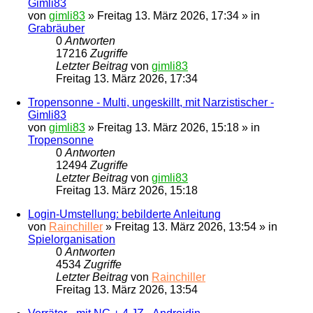
Gimli83
von
gimli83
»
Freitag 13. März 2026, 17:34
» in
Grabräuber
0
Antworten
17216
Zugriffe
Letzter Beitrag
von
gimli83
Freitag 13. März 2026, 17:34
Tropensonne - Multi, ungeskillt, mit Narzistischer -
Gimli83
von
gimli83
»
Freitag 13. März 2026, 15:18
» in
Tropensonne
0
Antworten
12494
Zugriffe
Letzter Beitrag
von
gimli83
Freitag 13. März 2026, 15:18
Login-Umstellung: bebilderte Anleitung
von
Rainchiller
»
Freitag 13. März 2026, 13:54
» in
Spielorganisation
0
Antworten
4534
Zugriffe
Letzter Beitrag
von
Rainchiller
Freitag 13. März 2026, 13:54