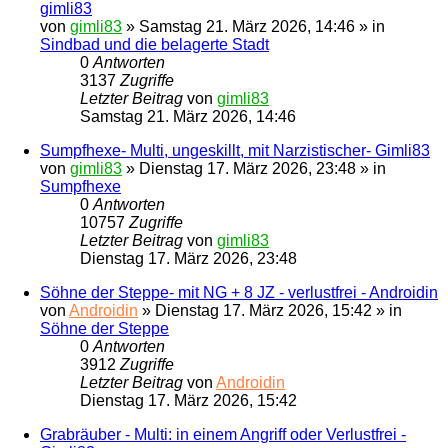
gimli83
von
gimli83
»
Samstag 21. März 2026, 14:46
» in
Sindbad und die belagerte Stadt
0
Antworten
3137
Zugriffe
Letzter Beitrag
von
gimli83
Samstag 21. März 2026, 14:46
Sumpfhexe- Multi, ungeskillt, mit Narzistischer- Gimli83
von
gimli83
»
Dienstag 17. März 2026, 23:48
» in
Sumpfhexe
0
Antworten
10757
Zugriffe
Letzter Beitrag
von
gimli83
Dienstag 17. März 2026, 23:48
Söhne der Steppe- mit NG + 8 JZ - verlustfrei - Androidin
von
Androidin
»
Dienstag 17. März 2026, 15:42
» in
Söhne der Steppe
0
Antworten
3912
Zugriffe
Letzter Beitrag
von
Androidin
Dienstag 17. März 2026, 15:42
Grabräuber - Multi: in einem Angriff oder Verlustfrei -