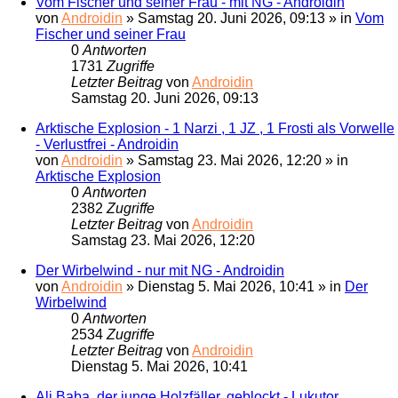
Vom Fischer und seiner Frau - mit NG - Androidin
von
Androidin
»
Samstag 20. Juni 2026, 09:13
» in
Vom
Fischer und seiner Frau
0
Antworten
1731
Zugriffe
Letzter Beitrag
von
Androidin
Samstag 20. Juni 2026, 09:13
Arktische Explosion - 1 Narzi , 1 JZ , 1 Frosti als Vorwelle
- Verlustfrei - Androidin
von
Androidin
»
Samstag 23. Mai 2026, 12:20
» in
Arktische Explosion
0
Antworten
2382
Zugriffe
Letzter Beitrag
von
Androidin
Samstag 23. Mai 2026, 12:20
Der Wirbelwind - nur mit NG - Androidin
von
Androidin
»
Dienstag 5. Mai 2026, 10:41
» in
Der
Wirbelwind
0
Antworten
2534
Zugriffe
Letzter Beitrag
von
Androidin
Dienstag 5. Mai 2026, 10:41
Ali Baba, der junge Holzfäller, geblockt - Lukutor