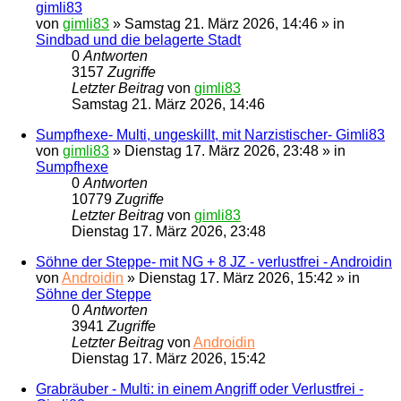
gimli83
von
gimli83
»
Samstag 21. März 2026, 14:46
» in
Sindbad und die belagerte Stadt
0
Antworten
3157
Zugriffe
Letzter Beitrag
von
gimli83
Samstag 21. März 2026, 14:46
Sumpfhexe- Multi, ungeskillt, mit Narzistischer- Gimli83
von
gimli83
»
Dienstag 17. März 2026, 23:48
» in
Sumpfhexe
0
Antworten
10779
Zugriffe
Letzter Beitrag
von
gimli83
Dienstag 17. März 2026, 23:48
Söhne der Steppe- mit NG + 8 JZ - verlustfrei - Androidin
von
Androidin
»
Dienstag 17. März 2026, 15:42
» in
Söhne der Steppe
0
Antworten
3941
Zugriffe
Letzter Beitrag
von
Androidin
Dienstag 17. März 2026, 15:42
Grabräuber - Multi: in einem Angriff oder Verlustfrei -