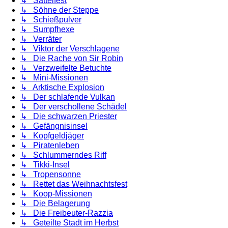
↳ Sattelfest
↳ Söhne der Steppe
↳ Schießpulver
↳ Sumpfhexe
↳ Verräter
↳ Viktor der Verschlagene
↳ Die Rache von Sir Robin
↳ Verzweifelte Betuchte
↳ Mini-Missionen
↳ Arktische Explosion
↳ Der schlafende Vulkan
↳ Der verschollene Schädel
↳ Die schwarzen Priester
↳ Gefängnisinsel
↳ Kopfgeldjäger
↳ Piratenleben
↳ Schlummerndes Riff
↳ Tikki-Insel
↳ Tropensonne
↳ Rettet das Weihnachtsfest
↳ Koop-Missionen
↳ Die Belagerung
↳ Die Freibeuter-Razzia
↳ Geteilte Stadt im Herbst