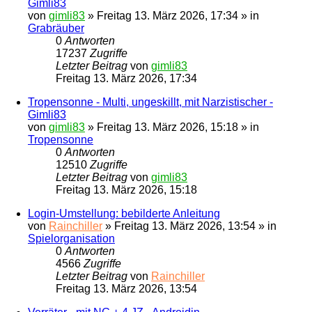
Gimli83
von
gimli83
»
Freitag 13. März 2026, 17:34
» in
Grabräuber
0
Antworten
17237
Zugriffe
Letzter Beitrag
von
gimli83
Freitag 13. März 2026, 17:34
Tropensonne - Multi, ungeskillt, mit Narzistischer -
Gimli83
von
gimli83
»
Freitag 13. März 2026, 15:18
» in
Tropensonne
0
Antworten
12510
Zugriffe
Letzter Beitrag
von
gimli83
Freitag 13. März 2026, 15:18
Login-Umstellung: bebilderte Anleitung
von
Rainchiller
»
Freitag 13. März 2026, 13:54
» in
Spielorganisation
0
Antworten
4566
Zugriffe
Letzter Beitrag
von
Rainchiller
Freitag 13. März 2026, 13:54