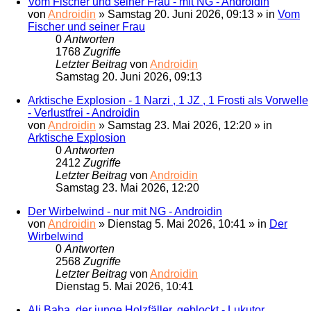
Vom Fischer und seiner Frau - mit NG - Androidin
von
Androidin
»
Samstag 20. Juni 2026, 09:13
» in
Vom
Fischer und seiner Frau
0
Antworten
1768
Zugriffe
Letzter Beitrag
von
Androidin
Samstag 20. Juni 2026, 09:13
Arktische Explosion - 1 Narzi , 1 JZ , 1 Frosti als Vorwelle
- Verlustfrei - Androidin
von
Androidin
»
Samstag 23. Mai 2026, 12:20
» in
Arktische Explosion
0
Antworten
2412
Zugriffe
Letzter Beitrag
von
Androidin
Samstag 23. Mai 2026, 12:20
Der Wirbelwind - nur mit NG - Androidin
von
Androidin
»
Dienstag 5. Mai 2026, 10:41
» in
Der
Wirbelwind
0
Antworten
2568
Zugriffe
Letzter Beitrag
von
Androidin
Dienstag 5. Mai 2026, 10:41
Ali Baba, der junge Holzfäller, geblockt - Lukutor