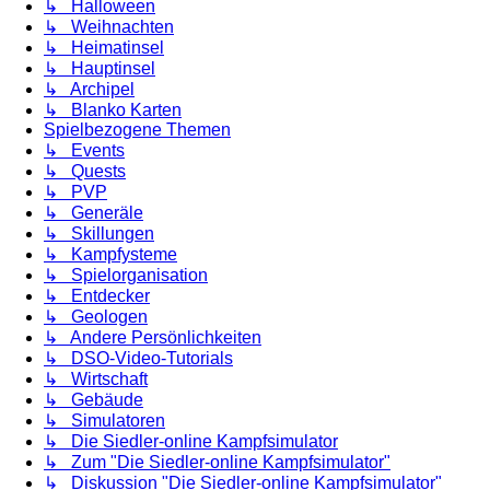
↳ Halloween
↳ Weihnachten
↳ Heimatinsel
↳ Hauptinsel
↳ Archipel
↳ Blanko Karten
Spielbezogene Themen
↳ Events
↳ Quests
↳ PVP
↳ Generäle
↳ Skillungen
↳ Kampfysteme
↳ Spielorganisation
↳ Entdecker
↳ Geologen
↳ Andere Persönlichkeiten
↳ DSO-Video-Tutorials
↳ Wirtschaft
↳ Gebäude
↳ Simulatoren
↳ Die Siedler-online Kampfsimulator
↳ Zum "Die Siedler-online Kampfsimulator"
↳ Diskussion "Die Siedler-online Kampfsimulator"