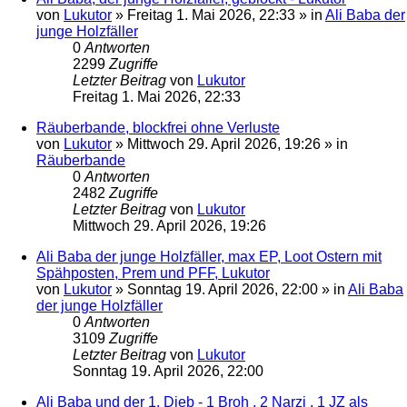
von
Lukutor
»
Freitag 1. Mai 2026, 22:33
» in
Ali Baba der
junge Holzfäller
0
Antworten
2299
Zugriffe
Letzter Beitrag
von
Lukutor
Freitag 1. Mai 2026, 22:33
Räuberbande, blockfrei ohne Verluste
von
Lukutor
»
Mittwoch 29. April 2026, 19:26
» in
Räuberbande
0
Antworten
2482
Zugriffe
Letzter Beitrag
von
Lukutor
Mittwoch 29. April 2026, 19:26
Ali Baba der junge Holzfäller, max EP, Loot Ostern mit
Spähposten, Prem und PFF, Lukutor
von
Lukutor
»
Sonntag 19. April 2026, 22:00
» in
Ali Baba
der junge Holzfäller
0
Antworten
3109
Zugriffe
Letzter Beitrag
von
Lukutor
Sonntag 19. April 2026, 22:00
Ali Baba und der 1. Dieb - 1 Broh , 2 Narzi , 1 JZ als