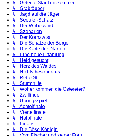
↳ Geteilte Stadt im Sommer
↳ Grabräuber
↳ Jagd auf die Jäger
↳ Seeufer-Schatz
↳ Der Wirbelwind
↳ Szenarien
↳ Der Kornzwist
↳ Die Schätze der Berge
↳ Die Karte des Narren
↳ Eine neue Erfahrung
↳ Held gesucht
↳ Herz des Waldes
↳ Nichts besonderes
↳ Retro Stil
↳ Sturmhilfe
↳ Woher kommen die Ostereier?
↳ Zwillinge
↳ Übungsspiel
↳ Achtelfinale
↳ Viertelfinale
↳ Halbfinale
↳ Finale
↳ Die Böse Königin
↳ Vom Fischer und seiner Frau