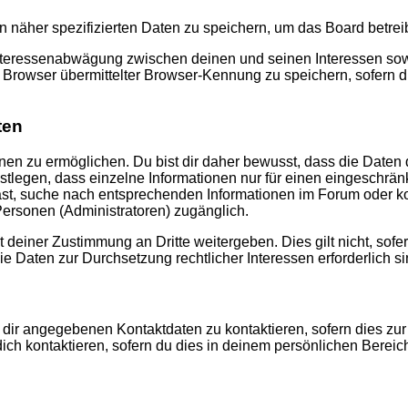
n näher spezifizierten Daten zu speichern, um das Board betre
Interessenabwägung zwischen deinen und seinen Interessen sowie
rowser übermittelter Browser-Kennung zu speichern, sofern di
ten
n zu ermöglichen. Du bist dir daher bewusst, dass die Daten dei
stlegen, dass einzelne Informationen nur für einen eingeschränkt
st, suche nach entsprechenden Informationen im Forum oder kon
 Personen (Administratoren) zugänglich.
 deiner Zustimmung an Dritte weitergeben. Dies gilt nicht, sof
die Daten zur Durchsetzung rechtlicher Interessen erforderlich si
 dir angegebenen Kontaktdaten zu kontaktieren, sofern dies zur
dich kontaktieren, sofern du dies in deinem persönlichen Bereich