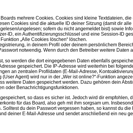
Boards mehrere Cookies. Cookies sind kleine Textdateien, die
esen Cookies sind die aktuelle ID deiner Sitzung (damit dir al
s gelesen/ungelesen; sofern du nicht angemeldet bist) sowie In
zer-ID, ein Authentifizierungsschlüssel und eine Session-ID ge
 Funktion „Alle Cookies löschen“ löschen.
egistrierung, in deinem Profil oder deinem persönlichem Bereich
sswort notwendig. Wenn durch den Betreiber weitere Daten als 
st, so werden die dort eingegebenen Daten ebenfalls gespeicher
-Adresse gespeichert. Die IP-Adresse wird weiterhin bei folge
gen an zentralen Profildaten (E-Mail-Adresse, Kontoaktivieru
ser Agent) wird nur in der „Wer ist online?“-Funktion angezei
dass weitere Daten gespeichert werden. Dazu gehören dein Abs
hen oder Benachrichtigungsfunktionen.
speichert, so dass es sicher ist. Jedoch wird dir empfohlen, d
konto für das Board, also geh mit ihm sorgsam um. Insbesonder
n. Solltest du dein Passwort vergessen haben, so kannst du di
d deiner E-Mail-Adresse und sendet anschließend ein neu gen