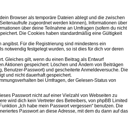
 dein Browser als temporäre Dateien ablegt und die zwischen
le Seitenaufrufe zugeordnet werden können), Informationen über
formationen über deine Teilnahme an Umfragen (sofern du nicht
speichert. Die Cookies haben standardmäßig eine Gültigkeit
 angibst. Für die Registrierung sind mindestens ein
notwendig festgelegt wurden, so ist dies für dich vor deren
t. Gleiches gilt, wenn du einen Beitrag als Entwurf
nden Aktionen gespeichert: Löschen und Ändern von Beiträgen
ng, Benutzer-Passwort) und gescheiterte Anmeldeversuche. Die
gt und nicht dauerhaft gespeichert.
timmungsverhalten bei Umfragen, der Gelesen-Status von
ieses Passwort nicht auf einer Vielzahl von Webseiten zu
e wird dich kein Vertreter des Betreibers, von phpBB Limited
e Funktion „Ich habe mein Passwort vergessen“ benutzen. Die
eriertes Passwort an diese Adresse, mit dem du dann auf das