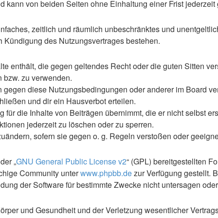
 kann von beiden Seiten ohne Einhaltung einer Frist jederzeit
 einfaches, zeitlich und räumlich unbeschränktes und unentgelt
ch Kündigung des Nutzungsvertrages bestehen.
alte enthält, die gegen geltendes Recht oder die guten Sitten ve
en bzw. zu verwenden.
en gegen diese Nutzungsbedingungen oder anderer im Board ve
ließen und dir ein Hausverbot erteilen.
für die Inhalte von Beiträgen übernimmt, die er nicht selbst ers
ktionen jederzeit zu löschen oder zu sperren.
zuändern, sofern sie gegen o. g. Regeln verstoßen oder geeign
der „
GNU General Public License v2
“ (GPL) bereitgestellten F
achige Community unter
www.phpbb.de
zur Verfügung gestellt. 
ung der Software für bestimmte Zwecke nicht untersagen oder 
rper und Gesundheit und der Verletzung wesentlicher Vertragspf