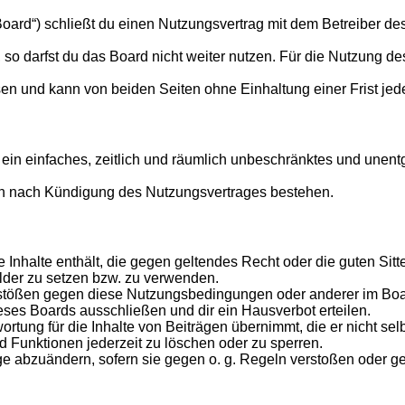
oard“) schließt du einen Nutzungsvertrag mit dem Betreiber des
o darfst du das Board nicht weiter nutzen. Für die Nutzung des 
en und kann von beiden Seiten ohne Einhaltung einer Frist jed
er ein einfaches, zeitlich und räumlich unbeschränktes und une
ch nach Kündigung des Nutzungsvertrages bestehen.
ine Inhalte enthält, die gegen geltendes Recht oder die guten Si
ilder zu setzen bzw. zu verwenden.
rstößen gegen diese Nutzungsbedingungen oder anderer im Board
ses Boards ausschließen und dir ein Hausverbot erteilen.
rtung für die Inhalte von Beiträgen übernimmt, die er nicht selb
d Funktionen jederzeit zu löschen oder zu sperren.
äge abzuändern, sofern sie gegen o. g. Regeln verstoßen oder g