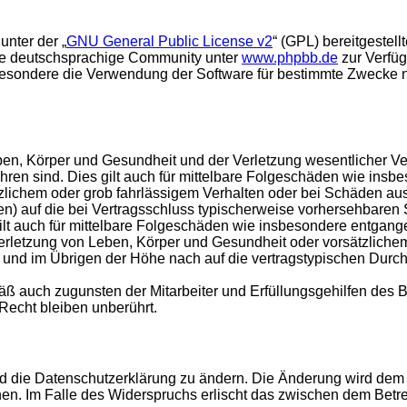
unter der „
GNU General Public License v2
“ (GPL) bereitgestel
die deutschsprachige Community unter
www.phpbb.de
zur Verfüg
esondere die Verwendung der Software für bestimmte Zwecke nic
en, Körper und Gesundheit und der Verletzung wesentlicher Vertr
führen sind. Dies gilt auch für mittelbare Folgeschäden wie in
tzlichem oder grob fahrlässigem Verhalten oder bei Schäden au
hten) auf die bei Vertragsschluss typischerweise vorhersehbare
gilt auch für mittelbare Folgeschäden wie insbesondere entgan
rletzung von Leben, Körper und Gesundheit oder vorsätzlichem 
nd im Übrigen der Höhe nach auf die vertragstypischen Durchsc
ß auch zugunsten der Mitarbeiter und Erfüllungsgehilfen des B
echt bleiben unberührt.
d die Datenschutzerklärung zu ändern. Die Änderung wird dem N
hen. Im Falle des Widerspruchs erlischt das zwischen dem Betr