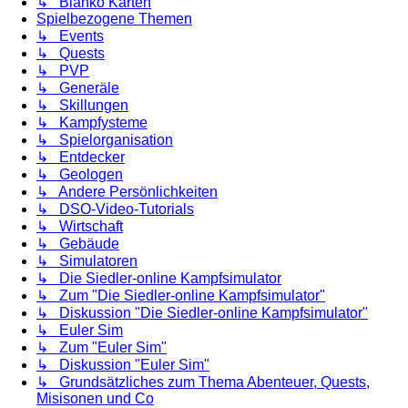
↳ Blanko Karten
Spielbezogene Themen
↳ Events
↳ Quests
↳ PVP
↳ Generäle
↳ Skillungen
↳ Kampfysteme
↳ Spielorganisation
↳ Entdecker
↳ Geologen
↳ Andere Persönlichkeiten
↳ DSO-Video-Tutorials
↳ Wirtschaft
↳ Gebäude
↳ Simulatoren
↳ Die Siedler-online Kampfsimulator
↳ Zum "Die Siedler-online Kampfsimulator"
↳ Diskussion "Die Siedler-online Kampfsimulator"
↳ Euler Sim
↳ Zum "Euler Sim"
↳ Diskussion "Euler Sim"
↳ Grundsätzliches zum Thema Abenteuer, Quests,
Misisonen und Co