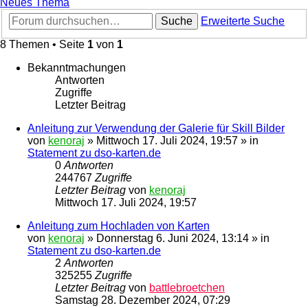
Neues Thema
Suche
Erweiterte Suche
8 Themen • Seite
1
von
1
Bekanntmachungen
Antworten
Zugriffe
Letzter Beitrag
Anleitung zur Verwendung der Galerie für Skill Bilder
von
kenoraj
»
Mittwoch 17. Juli 2024, 19:57
» in
Statement zu dso-karten.de
0
Antworten
244767
Zugriffe
Letzter Beitrag
von
kenoraj
Mittwoch 17. Juli 2024, 19:57
Anleitung zum Hochladen von Karten
von
kenoraj
»
Donnerstag 6. Juni 2024, 13:14
» in
Statement zu dso-karten.de
2
Antworten
325255
Zugriffe
Letzter Beitrag
von
battlebroetchen
Samstag 28. Dezember 2024, 07:29