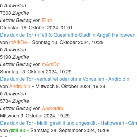
0
Antworten
7363
Zugriffe
Letzter Beitrag
von
Eluri
Dienstag 15. Oktober 2024, 01:01
Das dunkle Tor ♦ (Teil 3: Questreihe-Stadt in Angst) Hallowee
von
mArkDo
»
Sonntag 13. Oktober 2024, 10:29
0
Antworten
5190
Zugriffe
Letzter Beitrag
von
mArkDo
Sonntag 13. Oktober 2024, 10:29
Das dunkle Tor - verlustfrei oder ohne Vorwellen - Androidin
von
Androidin
»
Mittwoch 9. Oktober 2024, 19:29
0
Antworten
5734
Zugriffe
Letzter Beitrag
von
Androidin
Mittwoch 9. Oktober 2024, 19:29
Das dunkle Tor - Multi, geskillt und ungeskillt - Halloween - Gim
von
gimli83
»
Samstag 28. September 2024, 15:08