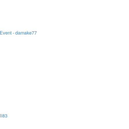
n Event - damake77
li83