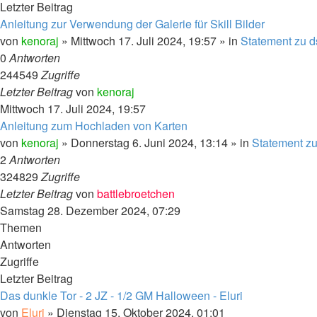
Letzter Beitrag
Anleitung zur Verwendung der Galerie für Skill Bilder
von
kenoraj
»
Mittwoch 17. Juli 2024, 19:57
» in
Statement zu d
0
Antworten
244549
Zugriffe
Letzter Beitrag
von
kenoraj
Mittwoch 17. Juli 2024, 19:57
Anleitung zum Hochladen von Karten
von
kenoraj
»
Donnerstag 6. Juni 2024, 13:14
» in
Statement zu
2
Antworten
324829
Zugriffe
Letzter Beitrag
von
battlebroetchen
Samstag 28. Dezember 2024, 07:29
Themen
Antworten
Zugriffe
Letzter Beitrag
Das dunkle Tor - 2 JZ - 1/2 GM Halloween - Eluri
von
Eluri
»
Dienstag 15. Oktober 2024, 01:01