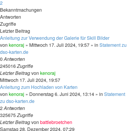
2
Nächste
Bekanntmachungen
Antworten
Zugriffe
Letzter Beitrag
Anleitung zur Verwendung der Galerie für Skill Bilder
von
kenoraj
»
Mittwoch 17. Juli 2024, 19:57
» in
Statement zu
dso-karten.de
0
Antworten
245016
Zugriffe
Letzter Beitrag
von
kenoraj
Mittwoch 17. Juli 2024, 19:57
Anleitung zum Hochladen von Karten
von
kenoraj
»
Donnerstag 6. Juni 2024, 13:14
» in
Statement
zu dso-karten.de
2
Antworten
325675
Zugriffe
Letzter Beitrag
von
battlebroetchen
Samstag 28. Dezember 2024, 07:29