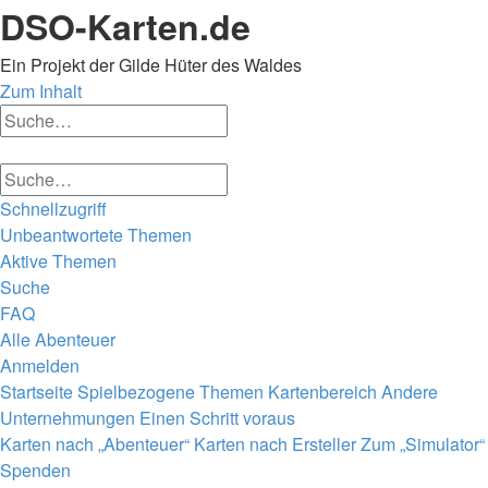
DSO-Karten.de
Ein Projekt der Gilde Hüter des Waldes
Zum Inhalt
Erweiterte
Suche
Suche
Erweiterte
Suche
Suche
Schnellzugriff
Unbeantwortete Themen
Aktive Themen
Suche
FAQ
Alle Abenteuer
Anmelden
Startseite
Spielbezogene Themen
Kartenbereich
Andere
Unternehmungen
Einen Schritt voraus
Suche
Karten nach „Abenteuer“
Karten nach Ersteller
Zum „Simulator“
Spenden