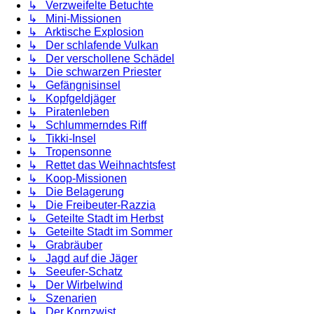
↳ Verzweifelte Betuchte
↳ Mini-Missionen
↳ Arktische Explosion
↳ Der schlafende Vulkan
↳ Der verschollene Schädel
↳ Die schwarzen Priester
↳ Gefängnisinsel
↳ Kopfgeldjäger
↳ Piratenleben
↳ Schlummerndes Riff
↳ Tikki-Insel
↳ Tropensonne
↳ Rettet das Weihnachtsfest
↳ Koop-Missionen
↳ Die Belagerung
↳ Die Freibeuter-Razzia
↳ Geteilte Stadt im Herbst
↳ Geteilte Stadt im Sommer
↳ Grabräuber
↳ Jagd auf die Jäger
↳ Seeufer-Schatz
↳ Der Wirbelwind
↳ Szenarien
↳ Der Kornzwist