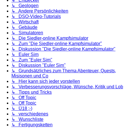
↳ Entdecker
↳ Geologen
↳ Andere Persönlichkeiten
↳ DSO-Video-Tutorials
↳ Wirtschaft
↳ Gebäude
↳ Simulatoren
↳ Die Siedler-online Kampfsimulator
↳ Zum "Die Siedler-online Kampfsimulator"
↳ Diskussion "Die Siedler-online Kampfsimulator"
↳ Euler Sim
↳ Zum "Euler Sim"
↳ Diskussion "Euler Sim"
↳ Grundsätzliches zum Thema Abenteuer, Quests,
Misisonen und Co
↳ Hier kann sich jeder vorstellen
↳ Verbesserungsvorschläge, Wünsche, Kritik und Lob
↳ Tipps und Tricks
↳ Off Topic
↳ Off Topic
↳ Ü18 ;-)
↳ verschiedenes
↳ Wunschliste
↳ Fertigungsketten