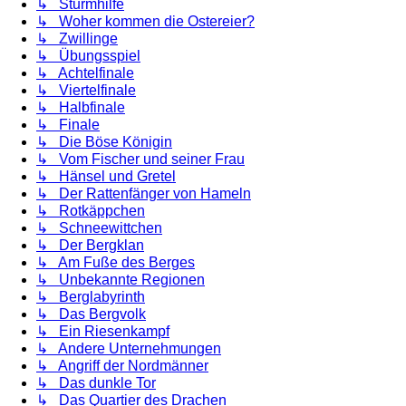
↳ Sturmhilfe
↳ Woher kommen die Ostereier?
↳ Zwillinge
↳ Übungsspiel
↳ Achtelfinale
↳ Viertelfinale
↳ Halbfinale
↳ Finale
↳ Die Böse Königin
↳ Vom Fischer und seiner Frau
↳ Hänsel und Gretel
↳ Der Rattenfänger von Hameln
↳ Rotkäppchen
↳ Schneewittchen
↳ Der Bergklan
↳ Am Fuße des Berges
↳ Unbekannte Regionen
↳ Berglabyrinth
↳ Das Bergvolk
↳ Ein Riesenkampf
↳ Andere Unternehmungen
↳ Angriff der Nordmänner
↳ Das dunkle Tor
↳ Das Quartier des Drachen