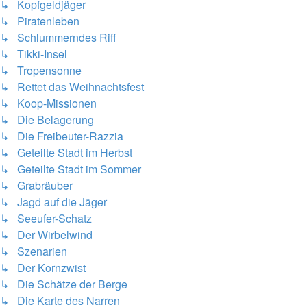
↳ Kopfgeldjäger
↳ Piratenleben
↳ Schlummerndes Riff
↳ Tikki-Insel
↳ Tropensonne
↳ Rettet das Weihnachtsfest
↳ Koop-Missionen
↳ Die Belagerung
↳ Die Freibeuter-Razzia
↳ Geteilte Stadt im Herbst
↳ Geteilte Stadt im Sommer
↳ Grabräuber
↳ Jagd auf die Jäger
↳ Seeufer-Schatz
↳ Der Wirbelwind
↳ Szenarien
↳ Der Kornzwist
↳ Die Schätze der Berge
↳ Die Karte des Narren