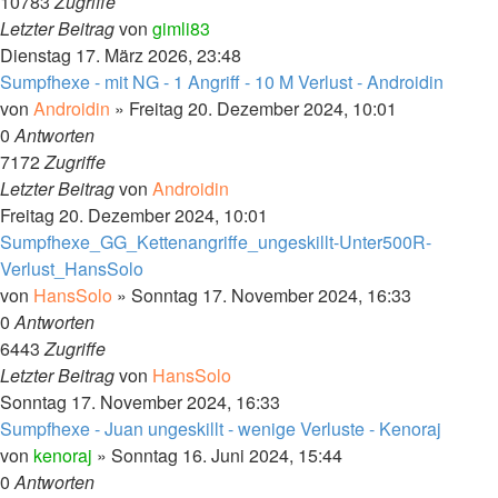
10783
Zugriffe
Letzter Beitrag
von
gimli83
Dienstag 17. März 2026, 23:48
Sumpfhexe - mit NG - 1 Angriff - 10 M Verlust - Androidin
von
Androidin
»
Freitag 20. Dezember 2024, 10:01
0
Antworten
7172
Zugriffe
Letzter Beitrag
von
Androidin
Freitag 20. Dezember 2024, 10:01
Sumpfhexe_GG_Kettenangriffe_ungeskillt-Unter500R-
Verlust_HansSolo
von
HansSolo
»
Sonntag 17. November 2024, 16:33
0
Antworten
6443
Zugriffe
Letzter Beitrag
von
HansSolo
Sonntag 17. November 2024, 16:33
Sumpfhexe - Juan ungeskillt - wenige Verluste - Kenoraj
von
kenoraj
»
Sonntag 16. Juni 2024, 15:44
0
Antworten