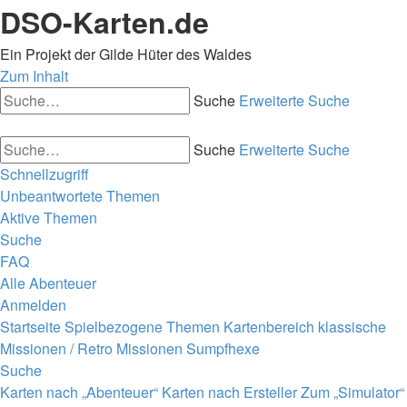
DSO-Karten.de
Ein Projekt der Gilde Hüter des Waldes
Zum Inhalt
Suche
Erweiterte Suche
Suche
Erweiterte Suche
Schnellzugriff
Unbeantwortete Themen
Aktive Themen
Suche
FAQ
Alle Abenteuer
Anmelden
Startseite
Spielbezogene Themen
Kartenbereich
klassische
Missionen / Retro Missionen
Sumpfhexe
Suche
Karten nach „Abenteuer“
Karten nach Ersteller
Zum „Simulator“