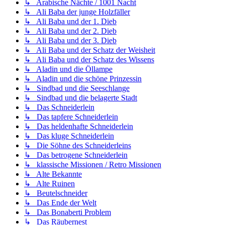
↳ Arabische Nächte / 1001 Nacht
↳ Ali Baba der junge Holzfäller
↳ Ali Baba und der 1. Dieb
↳ Ali Baba und der 2. Dieb
↳ Ali Baba und der 3. Dieb
↳ Ali Baba und der Schatz der Weisheit
↳ Ali Baba und der Schatz des Wissens
↳ Aladin und die Öllampe
↳ Aladin und die schöne Prinzessin
↳ Sindbad und die Seeschlange
↳ Sindbad und die belagerte Stadt
↳ Das Schneiderlein
↳ Das tapfere Schneiderlein
↳ Das heldenhafte Schneiderlein
↳ Das kluge Schneiderlein
↳ Die Söhne des Schneiderleins
↳ Das betrogene Schneiderlein
↳ klassische Missionen / Retro Missionen
↳ Alte Bekannte
↳ Alte Ruinen
↳ Beutelschneider
↳ Das Ende der Welt
↳ Das Bonaberti Problem
↳ Das Räubernest