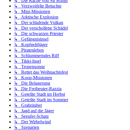
↳ Die Rache von Sir Robin
↳ Verzweifelte Betuchte
↳ Mini-Missionen
↳ Arktische Explosion
↳ Der schlafende Vulkan
↳ Der verschollene Schädel
↳ Die schwarzen Priester
↳ Gefängnisinsel
↳ Kopfgeldjäger
↳ Piratenleben
↳ Schlummerndes Riff
↳ Tikki-Insel
↳ Tropensonne
↳ Rettet das Weihnachtsfest
↳ Koop-Missionen
↳ Die Belagerung
↳ Die Freibeuter-Razzia
↳ Geteilte Stadt im Herbst
↳ Geteilte Stadt im Sommer
↳ Grabräuber
↳ Jagd auf die Jäger
↳ Seeufer-Schatz
↳ Der Wirbelwind
↳ Szenarien