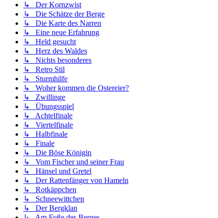
↳ Der Kornzwist
↳ Die Schätze der Berge
↳ Die Karte des Narren
↳ Eine neue Erfahrung
↳ Held gesucht
↳ Herz des Waldes
↳ Nichts besonderes
↳ Retro Stil
↳ Sturmhilfe
↳ Woher kommen die Ostereier?
↳ Zwillinge
↳ Übungsspiel
↳ Achtelfinale
↳ Viertelfinale
↳ Halbfinale
↳ Finale
↳ Die Böse Königin
↳ Vom Fischer und seiner Frau
↳ Hänsel und Gretel
↳ Der Rattenfänger von Hameln
↳ Rotkäppchen
↳ Schneewittchen
↳ Der Bergklan
↳ Am Fuße des Berges