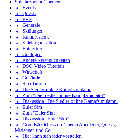
Spielbezogene Themen
↳ Events
↳ Quests
↳ PVP
↳ Generäle
↳ Skillungen
↳ Kampfysteme
↳ Spielorganisation
↳ Entdecker
↳ Geologen
↳ Andere Persönlichkeiten
↳ DSO-Video-Tutorials
↳ Wirtschaft
↳ Gebäude
↳ Simulatoren
↳ Die Siedler-online Kampfsimulator
↳ Zum "Die Siedler-online Kampfsimulator"
↳ Diskussion "Die Siedler-online Kampfsimulator"
↳ Euler Sim
↳ Zum "Euler Sim"
↳ Diskussion "Euler Sim"
↳ Grundsätzliches zum Thema Abenteuer, Quests,
Misisonen und Co
↳ Hier kann sich jeder vorstellen