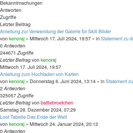
Bekanntmachungen
Antworten
Zugriffe
Letzter Beitrag
Anleitung zur Verwendung der Galerie für Skill Bilder
von
kenoraj
»
Mittwoch 17. Juli 2024, 19:57
» in
Statement zu d
0
Antworten
244671
Zugriffe
Letzter Beitrag
von
kenoraj
Mittwoch 17. Juli 2024, 19:57
Anleitung zum Hochladen von Karten
von
kenoraj
»
Donnerstag 6. Juni 2024, 13:14
» in
Statement zu
2
Antworten
325057
Zugriffe
Letzter Beitrag
von
battlebroetchen
Samstag 28. Dezember 2024, 07:29
Loot Tabelle Das Ende der Welt
von
kenoraj
»
Mittwoch 24. Januar 2024, 20:12
0
Antworten