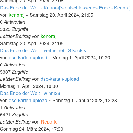
Samstag 20. April 2024, 22:05
Das Ende der Welt - Kenoraj's entschlossenes Ende - Kenoraj
von
kenoraj
»
Samstag 20. April 2024, 21:05
0
Antworten
5325
Zugriffe
Letzter Beitrag
von
kenoraj
Samstag 20. April 2024, 21:05
Das Ende der Welt - verlustfrei - Sikookis
von
dso-karten-upload
»
Montag 1. April 2024, 10:30
0
Antworten
5337
Zugriffe
Letzter Beitrag
von
dso-karten-upload
Montag 1. April 2024, 10:30
Das Ende der Welt - winni26
von
dso-karten-upload
»
Sonntag 1. Januar 2023, 12:28
1
Antworten
6421
Zugriffe
Letzter Beitrag
von
Reporter
Sonntag 24. März 2024, 17:30