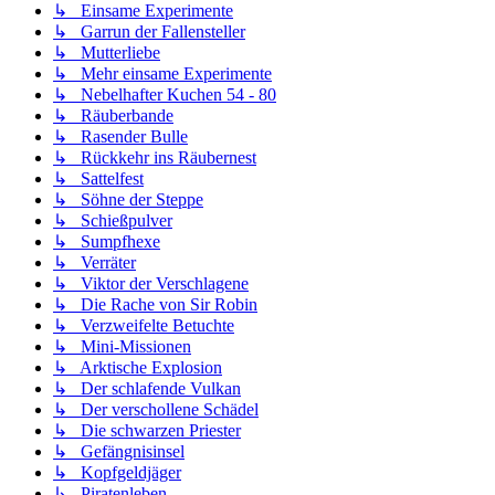
↳ Einsame Experimente
↳ Garrun der Fallensteller
↳ Mutterliebe
↳ Mehr einsame Experimente
↳ Nebelhafter Kuchen 54 - 80
↳ Räuberbande
↳ Rasender Bulle
↳ Rückkehr ins Räubernest
↳ Sattelfest
↳ Söhne der Steppe
↳ Schießpulver
↳ Sumpfhexe
↳ Verräter
↳ Viktor der Verschlagene
↳ Die Rache von Sir Robin
↳ Verzweifelte Betuchte
↳ Mini-Missionen
↳ Arktische Explosion
↳ Der schlafende Vulkan
↳ Der verschollene Schädel
↳ Die schwarzen Priester
↳ Gefängnisinsel
↳ Kopfgeldjäger
↳ Piratenleben