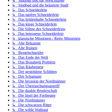
↳ Sindbad und die Seeschlange
↳ Sindbad und die belagerte Stadt
↳ Das Schneiderlein
↳ Das tapfere Schneiderlein
↳ Das heldenhafte Schneiderlein
↳ Das kluge Schneiderlein
↳ Die Söhne des Schneiderleins
↳ Das betrogene Schneiderlein
↳ klassische Missionen / Retro Missionen
↳ Alte Bekannte
↳ Alte Ruinen
↳ Beutelschneider
↳ Das Ende der Welt
↳ Das Bonaberti Problem
↳ Das Räubernest
↳ Der gestohlene Schlitten
↳ Der Schamane
↳ Die Invasion der Nordmänner
↳ Der Überraschungsangriff
↳ Die dunkle Bruderschaft
↳ Die Insel der Freibeuter
↳ Die Nordmänner
↳ Die schwarzen Ritter
↳ Die wilde Waltraut