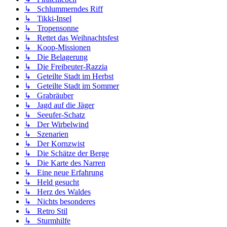
↳ Schlummerndes Riff
↳ Tikki-Insel
↳ Tropensonne
↳ Rettet das Weihnachtsfest
↳ Koop-Missionen
↳ Die Belagerung
↳ Die Freibeuter-Razzia
↳ Geteilte Stadt im Herbst
↳ Geteilte Stadt im Sommer
↳ Grabräuber
↳ Jagd auf die Jäger
↳ Seeufer-Schatz
↳ Der Wirbelwind
↳ Szenarien
↳ Der Kornzwist
↳ Die Schätze der Berge
↳ Die Karte des Narren
↳ Eine neue Erfahrung
↳ Held gesucht
↳ Herz des Waldes
↳ Nichts besonderes
↳ Retro Stil
↳ Sturmhilfe