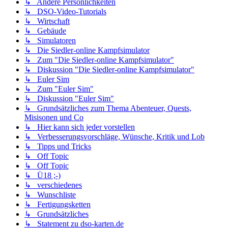
↳ Andere Persönlichkeiten
↳ DSO-Video-Tutorials
↳ Wirtschaft
↳ Gebäude
↳ Simulatoren
↳ Die Siedler-online Kampfsimulator
↳ Zum "Die Siedler-online Kampfsimulator"
↳ Diskussion "Die Siedler-online Kampfsimulator"
↳ Euler Sim
↳ Zum "Euler Sim"
↳ Diskussion "Euler Sim"
↳ Grundsätzliches zum Thema Abenteuer, Quests,
Misisonen und Co
↳ Hier kann sich jeder vorstellen
↳ Verbesserungsvorschläge, Wünsche, Kritik und Lob
↳ Tipps und Tricks
↳ Off Topic
↳ Off Topic
↳ Ü18 ;-)
↳ verschiedenes
↳ Wunschliste
↳ Fertigungsketten
↳ Grundsätzliches
↳ Statement zu dso-karten.de