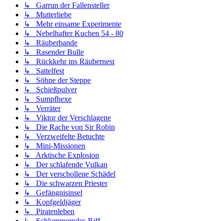
↳ Garrun der Fallensteller
↳ Mutterliebe
↳ Mehr einsame Experimente
↳ Nebelhafter Kuchen 54 - 80
↳ Räuberbande
↳ Rasender Bulle
↳ Rückkehr ins Räubernest
↳ Sattelfest
↳ Söhne der Steppe
↳ Schießpulver
↳ Sumpfhexe
↳ Verräter
↳ Viktor der Verschlagene
↳ Die Rache von Sir Robin
↳ Verzweifelte Betuchte
↳ Mini-Missionen
↳ Arktische Explosion
↳ Der schlafende Vulkan
↳ Der verschollene Schädel
↳ Die schwarzen Priester
↳ Gefängnisinsel
↳ Kopfgeldjäger
↳ Piratenleben
↳ Schlummerndes Riff