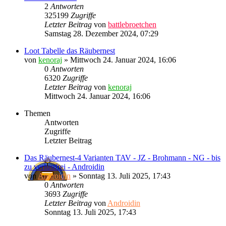
2
Antworten
325199
Zugriffe
Letzter Beitrag
von
battlebroetchen
Samstag 28. Dezember 2024, 07:29
Loot Tabelle das Räubernest
von
kenoraj
»
Mittwoch 24. Januar 2024, 16:06
0
Antworten
6320
Zugriffe
Letzter Beitrag
von
kenoraj
Mittwoch 24. Januar 2024, 16:06
Themen
Antworten
Zugriffe
Letzter Beitrag
Das Räubernest-4 Varianten TAV - JZ - Brohmann - NG - bis
zu verlustfrei - Androidin
von
Androidin
»
Sonntag 13. Juli 2025, 17:43
0
Antworten
3693
Zugriffe
Letzter Beitrag
von
Androidin
Sonntag 13. Juli 2025, 17:43