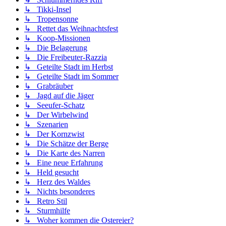
↳ Tikki-Insel
↳ Tropensonne
↳ Rettet das Weihnachtsfest
↳ Koop-Missionen
↳ Die Belagerung
↳ Die Freibeuter-Razzia
↳ Geteilte Stadt im Herbst
↳ Geteilte Stadt im Sommer
↳ Grabräuber
↳ Jagd auf die Jäger
↳ Seeufer-Schatz
↳ Der Wirbelwind
↳ Szenarien
↳ Der Kornzwist
↳ Die Schätze der Berge
↳ Die Karte des Narren
↳ Eine neue Erfahrung
↳ Held gesucht
↳ Herz des Waldes
↳ Nichts besonderes
↳ Retro Stil
↳ Sturmhilfe
↳ Woher kommen die Ostereier?