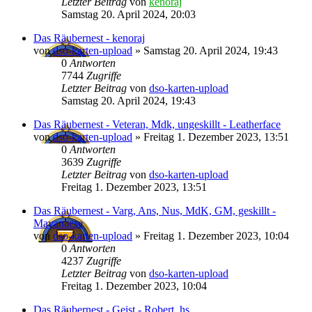
Letzter Beitrag
von
kenoraj
Samstag 20. April 2024, 20:03
Das Räubernest - kenoraj
von
dso-karten-upload
»
Samstag 20. April 2024, 19:43
0
Antworten
7744
Zugriffe
Letzter Beitrag
von
dso-karten-upload
Samstag 20. April 2024, 19:43
Das Räubernest - Veteran, Mdk, ungeskillt - Leatherface
von
dso-karten-upload
»
Freitag 1. Dezember 2023, 13:51
0
Antworten
3639
Zugriffe
Letzter Beitrag
von
dso-karten-upload
Freitag 1. Dezember 2023, 13:51
Das Räubernest - Varg, Ans, Nus, MdK, GM, geskillt -
Mayanaese
von
dso-karten-upload
»
Freitag 1. Dezember 2023, 10:04
0
Antworten
4237
Zugriffe
Letzter Beitrag
von
dso-karten-upload
Freitag 1. Dezember 2023, 10:04
Das Räubernest - Geist - Robert_hs