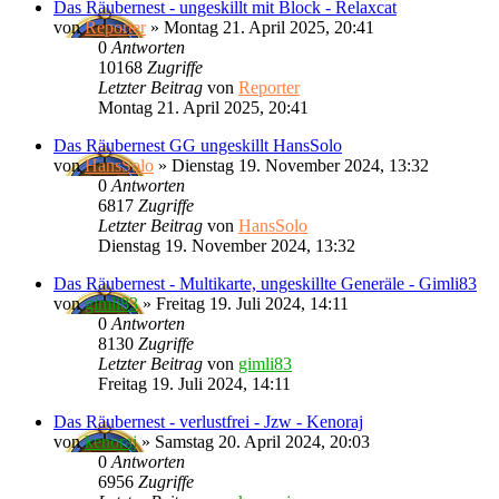
Das Räubernest - ungeskillt mit Block - Relaxcat
von
Reporter
»
Montag 21. April 2025, 20:41
0
Antworten
10168
Zugriffe
Letzter Beitrag
von
Reporter
Montag 21. April 2025, 20:41
Das Räubernest GG ungeskillt HansSolo
von
HansSolo
»
Dienstag 19. November 2024, 13:32
0
Antworten
6817
Zugriffe
Letzter Beitrag
von
HansSolo
Dienstag 19. November 2024, 13:32
Das Räubernest - Multikarte, ungeskillte Generäle - Gimli83
von
gimli83
»
Freitag 19. Juli 2024, 14:11
0
Antworten
8130
Zugriffe
Letzter Beitrag
von
gimli83
Freitag 19. Juli 2024, 14:11
Das Räubernest - verlustfrei - Jzw - Kenoraj
von
kenoraj
»
Samstag 20. April 2024, 20:03
0
Antworten
6956
Zugriffe