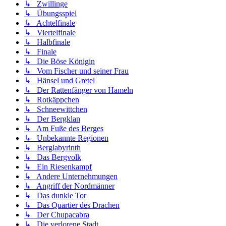
↳ Zwillinge
↳ Übungsspiel
↳ Achtelfinale
↳ Viertelfinale
↳ Halbfinale
↳ Finale
↳ Die Böse Königin
↳ Vom Fischer und seiner Frau
↳ Hänsel und Gretel
↳ Der Rattenfänger von Hameln
↳ Rotkäppchen
↳ Schneewittchen
↳ Der Bergklan
↳ Am Fuße des Berges
↳ Unbekannte Regionen
↳ Berglabyrinth
↳ Das Bergvolk
↳ Ein Riesenkampf
↳ Andere Unternehmungen
↳ Angriff der Nordmänner
↳ Das dunkle Tor
↳ Das Quartier des Drachen
↳ Der Chupacabra
↳ Die verlorene Stadt