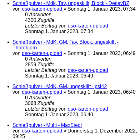
Schießpulver - Mdk, Tav, ungeskillt, Block - DetlevBZ
von
dso-karten-upload
»
Sonntag 1. Januar 2023, 07:34
0
Antworten
4300
Zugriffe
Letzter Beitrag
von
dso-karten-upload
Sonntag 1. Januar 2023, 07:34
Schießpulver - MdK, GM, Tav, Block, ungeskillt -
Thorebjorn
von
dso-karten-upload
»
Sonntag 1. Januar 2023, 06:49
0
Antworten
2859
Zugriffe
Letzter Beitrag
von
dso-karten-upload
Sonntag 1. Januar 2023, 06:49
Schießpulver - MdK, GM, ungeskillt - psi42
von
dso-karten-upload
»
Sonntag 1. Januar 2023, 06:40
0
Antworten
3068
Zugriffe
Letzter Beitrag
von
dso-karten-upload
Sonntag 1. Januar 2023, 06:40
Schießpulver - Multi - MaxSiedl
von
dso-karten-upload
»
Donnerstag 1. Dezember 2022,
09:25