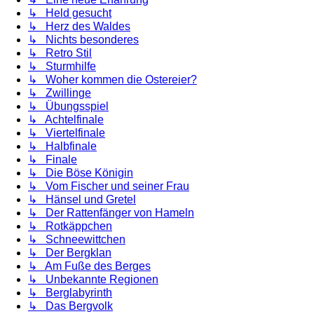
↳ Held gesucht
↳ Herz des Waldes
↳ Nichts besonderes
↳ Retro Stil
↳ Sturmhilfe
↳ Woher kommen die Ostereier?
↳ Zwillinge
↳ Übungsspiel
↳ Achtelfinale
↳ Viertelfinale
↳ Halbfinale
↳ Finale
↳ Die Böse Königin
↳ Vom Fischer und seiner Frau
↳ Hänsel und Gretel
↳ Der Rattenfänger von Hameln
↳ Rotkäppchen
↳ Schneewittchen
↳ Der Bergklan
↳ Am Fuße des Berges
↳ Unbekannte Regionen
↳ Berglabyrinth
↳ Das Bergvolk