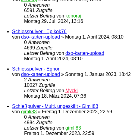
0
Antworten
6591
Zugriffe
Letzter Beitrag
von
kenoraj
Montag 29. Juli 2024, 13:16
Schiesspulver - Epikok76
von
dso-karten-upload
»
Montag 1. April 2024, 08:10
0
Antworten
4699
Zugriffe
Letzter Beitrag
von
dso-karten-upload
Montag 1. April 2024, 08:10
Schiesspulver - Egnor
von
dso-karten-upload
»
Sonntag 1. Januar 2023, 18:42
2
Antworten
10027
Zugriffe
Letzter Beitrag
von
Mycki
Montag 18. März 2024, 07:36
Schießpulver - Multi, ungeskillt - Gimli83
von
gimli83
»
Freitag 1. Dezember 2023, 22:59
0
Antworten
4984
Zugriffe
Letzter Beitrag
von
gimli83
Freitag 1. Dezember 2023, 22:59