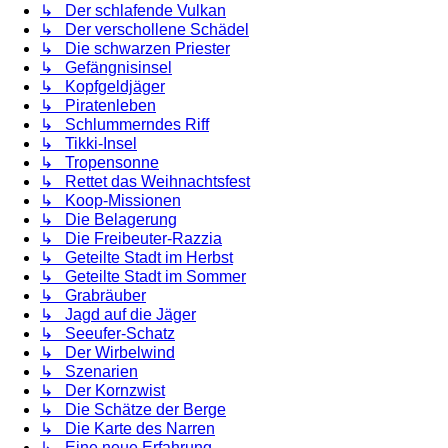
↳ Der schlafende Vulkan
↳ Der verschollene Schädel
↳ Die schwarzen Priester
↳ Gefängnisinsel
↳ Kopfgeldjäger
↳ Piratenleben
↳ Schlummerndes Riff
↳ Tikki-Insel
↳ Tropensonne
↳ Rettet das Weihnachtsfest
↳ Koop-Missionen
↳ Die Belagerung
↳ Die Freibeuter-Razzia
↳ Geteilte Stadt im Herbst
↳ Geteilte Stadt im Sommer
↳ Grabräuber
↳ Jagd auf die Jäger
↳ Seeufer-Schatz
↳ Der Wirbelwind
↳ Szenarien
↳ Der Kornzwist
↳ Die Schätze der Berge
↳ Die Karte des Narren
↳ Eine neue Erfahrung