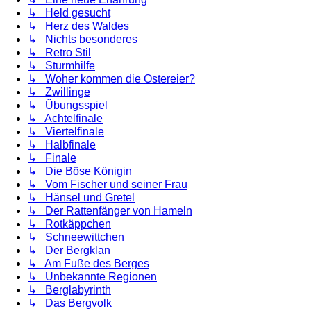
↳ Held gesucht
↳ Herz des Waldes
↳ Nichts besonderes
↳ Retro Stil
↳ Sturmhilfe
↳ Woher kommen die Ostereier?
↳ Zwillinge
↳ Übungsspiel
↳ Achtelfinale
↳ Viertelfinale
↳ Halbfinale
↳ Finale
↳ Die Böse Königin
↳ Vom Fischer und seiner Frau
↳ Hänsel und Gretel
↳ Der Rattenfänger von Hameln
↳ Rotkäppchen
↳ Schneewittchen
↳ Der Bergklan
↳ Am Fuße des Berges
↳ Unbekannte Regionen
↳ Berglabyrinth
↳ Das Bergvolk