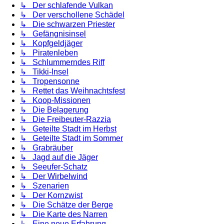
↳ Der schlafende Vulkan
↳ Der verschollene Schädel
↳ Die schwarzen Priester
↳ Gefängnisinsel
↳ Kopfgeldjäger
↳ Piratenleben
↳ Schlummerndes Riff
↳ Tikki-Insel
↳ Tropensonne
↳ Rettet das Weihnachtsfest
↳ Koop-Missionen
↳ Die Belagerung
↳ Die Freibeuter-Razzia
↳ Geteilte Stadt im Herbst
↳ Geteilte Stadt im Sommer
↳ Grabräuber
↳ Jagd auf die Jäger
↳ Seeufer-Schatz
↳ Der Wirbelwind
↳ Szenarien
↳ Der Kornzwist
↳ Die Schätze der Berge
↳ Die Karte des Narren
↳ Eine neue Erfahrung