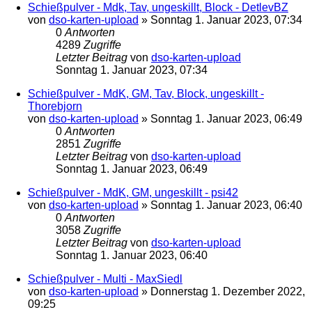
Schießpulver - Mdk, Tav, ungeskillt, Block - DetlevBZ
von
dso-karten-upload
»
Sonntag 1. Januar 2023, 07:34
0
Antworten
4289
Zugriffe
Letzter Beitrag
von
dso-karten-upload
Sonntag 1. Januar 2023, 07:34
Schießpulver - MdK, GM, Tav, Block, ungeskillt -
Thorebjorn
von
dso-karten-upload
»
Sonntag 1. Januar 2023, 06:49
0
Antworten
2851
Zugriffe
Letzter Beitrag
von
dso-karten-upload
Sonntag 1. Januar 2023, 06:49
Schießpulver - MdK, GM, ungeskillt - psi42
von
dso-karten-upload
»
Sonntag 1. Januar 2023, 06:40
0
Antworten
3058
Zugriffe
Letzter Beitrag
von
dso-karten-upload
Sonntag 1. Januar 2023, 06:40
Schießpulver - Multi - MaxSiedl
von
dso-karten-upload
»
Donnerstag 1. Dezember 2022,
09:25