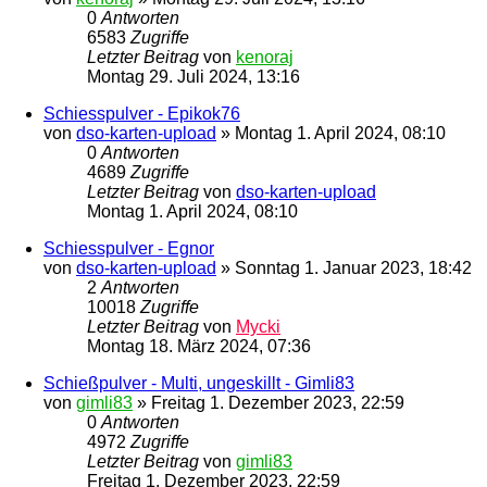
0
Antworten
6583
Zugriffe
Letzter Beitrag
von
kenoraj
Montag 29. Juli 2024, 13:16
Schiesspulver - Epikok76
von
dso-karten-upload
»
Montag 1. April 2024, 08:10
0
Antworten
4689
Zugriffe
Letzter Beitrag
von
dso-karten-upload
Montag 1. April 2024, 08:10
Schiesspulver - Egnor
von
dso-karten-upload
»
Sonntag 1. Januar 2023, 18:42
2
Antworten
10018
Zugriffe
Letzter Beitrag
von
Mycki
Montag 18. März 2024, 07:36
Schießpulver - Multi, ungeskillt - Gimli83
von
gimli83
»
Freitag 1. Dezember 2023, 22:59
0
Antworten
4972
Zugriffe
Letzter Beitrag
von
gimli83
Freitag 1. Dezember 2023, 22:59