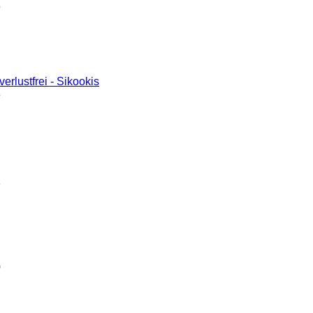
9
erlustfrei - Sikookis
8
1
0