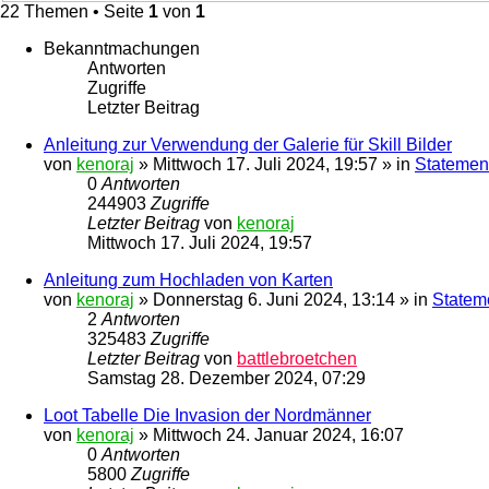
22 Themen • Seite
1
von
1
Bekanntmachungen
Antworten
Zugriffe
Letzter Beitrag
Anleitung zur Verwendung der Galerie für Skill Bilder
von
kenoraj
»
Mittwoch 17. Juli 2024, 19:57
» in
Statement
0
Antworten
244903
Zugriffe
Letzter Beitrag
von
kenoraj
Mittwoch 17. Juli 2024, 19:57
Anleitung zum Hochladen von Karten
von
kenoraj
»
Donnerstag 6. Juni 2024, 13:14
» in
Statem
2
Antworten
325483
Zugriffe
Letzter Beitrag
von
battlebroetchen
Samstag 28. Dezember 2024, 07:29
Loot Tabelle Die Invasion der Nordmänner
von
kenoraj
»
Mittwoch 24. Januar 2024, 16:07
0
Antworten
5800
Zugriffe