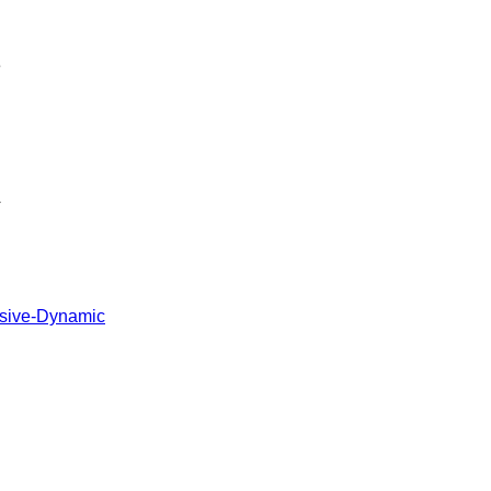
8
4
ssive-Dynamic