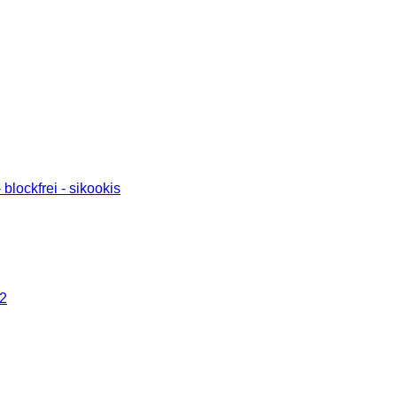
blockfrei - sikookis
42